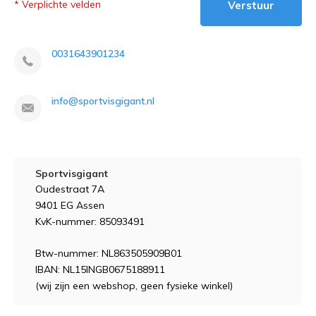
* Verplichte velden
Verstuur
0031643901234
info@sportvisgigant.nl
Sportvisgigant
Oudestraat 7A
9401 EG Assen
KvK-nummer: 85093491
Btw-nummer: NL863505909B01
IBAN: NL15INGB0675188911
(wij zijn een webshop, geen fysieke winkel)