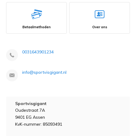
Betaalmethoden
Over ons
0031643901234
info@sportvisgigant.nl
Sportvisgigant
Oudestraat 7A
9401 EG Assen
KvK-nummer: 85093491