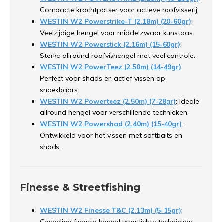
Compacte krachtpatser voor actieve roofvisserij.
WESTIN W2 Powerstrike-T (2.18m) (20-60gr)
:
Veelzijdige hengel voor middelzwaar kunstaas.
WESTIN W2 Powerstick (2.16m) (15-60gr)
:
Sterke allround roofvishengel met veel controle.
WESTIN W2 PowerTeez (2.50m) (14-49gr)
:
Perfect voor shads en actief vissen op
snoekbaars.
WESTIN W2 Powerteez (2.50m) (7-28gr)
: Ideale
allround hengel voor verschillende technieken.
WESTIN W2 Powershad (2.40m) (15-40gr)
:
Ontwikkeld voor het vissen met softbaits en
shads.
Finesse & Streetfishing
WESTIN W2 Finesse T&C (2.13m) (5-15gr)
:
Gevoelige finesse hengel voor lichte technieken.