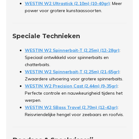
WESTIN W2 Ultrastick (2.10m) (10-40gr)
: Meer
power voor grotere kunstaassoorten.
Speciale Technieken
WESTIN W2 Spinnerbait-T (2.25m) (12-28gr)
:
Speciaal ontwikkeld voor spinnerbaits en
chatterbaits.
WESTIN W2 Spinnerbait-T (2.25m) (21-65gr)
:
Zwaardere uitvoering voor grotere spinnerbaits.
WESTIN W2 Precision Cast (2.44m) (9-35gr)
:
Perfecte controle en nauwkeurigheid tijdens het
werpen.
WESTIN W2 SBass Travel (2.70m) (12-42gr)
:
Reisvriendelijke hengel voor zeebaars en roofvis.