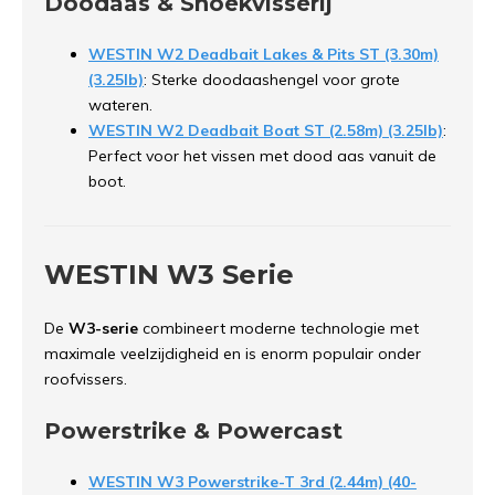
Doodaas & Snoekvisserij
WESTIN W2 Deadbait Lakes & Pits ST (3.30m)
(3.25lb)
: Sterke doodaashengel voor grote
wateren.
WESTIN W2 Deadbait Boat ST (2.58m) (3.25lb)
:
Perfect voor het vissen met dood aas vanuit de
boot.
WESTIN W3 Serie
De
W3-serie
combineert moderne technologie met
maximale veelzijdigheid en is enorm populair onder
roofvissers.
Powerstrike & Powercast
WESTIN W3 Powerstrike-T 3rd (2.44m) (40-