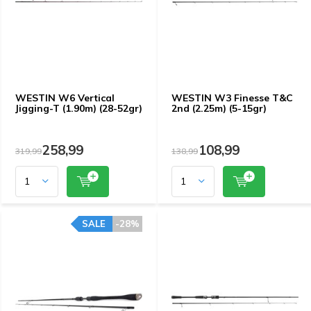
WESTIN W6 Vertical
WESTIN W3 Finesse T&C
Jigging-T (1.90m) (28-52gr)
2nd (2.25m) (5-15gr)
258,99
108,99
319,99
138,99
SALE
-28%