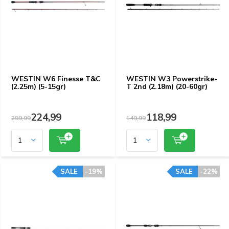
WESTIN W6 Finesse T&C
WESTIN W3 Powerstrike-
(2.25m) (5-15gr)
T 2nd (2.18m) (20-60gr)
224,99
118,99
299,99
149,99
SALE
-19%
SALE
-22%