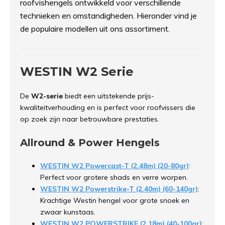
roofvishengels ontwikkeld voor verschillende
technieken en omstandigheden. Hieronder vind je
de populaire modellen uit ons assortiment.
WESTIN W2 Serie
De
W2-serie
biedt een uitstekende prijs-
kwaliteitverhouding en is perfect voor roofvissers die
op zoek zijn naar betrouwbare prestaties.
Allround & Power Hengels
WESTIN W2 Powercast-T (2.48m) (20-80gr)
:
Perfect voor grotere shads en verre worpen.
WESTIN W2 Powerstrike-T (2.40m) (60-140gr)
:
Krachtige Westin hengel voor grote snoek en
zwaar kunstaas.
WESTIN W2 POWERSTRIKE (2.18m) (40-100gr)
: