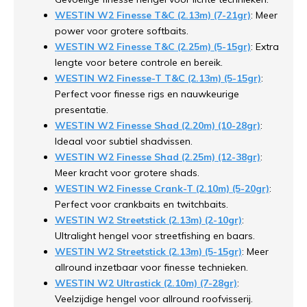
WESTIN W2 Finesse T&C (2.13m) (7-21gr)
: Meer
power voor grotere softbaits.
WESTIN W2 Finesse T&C (2.25m) (5-15gr)
: Extra
lengte voor betere controle en bereik.
WESTIN W2 Finesse-T T&C (2.13m) (5-15gr)
:
Perfect voor finesse rigs en nauwkeurige
presentatie.
WESTIN W2 Finesse Shad (2.20m) (10-28gr)
:
Ideaal voor subtiel shadvissen.
WESTIN W2 Finesse Shad (2.25m) (12-38gr)
:
Meer kracht voor grotere shads.
WESTIN W2 Finesse Crank-T (2.10m) (5-20gr)
:
Perfect voor crankbaits en twitchbaits.
WESTIN W2 Streetstick (2.13m) (2-10gr)
:
Ultralight hengel voor streetfishing en baars.
WESTIN W2 Streetstick (2.13m) (5-15gr)
: Meer
allround inzetbaar voor finesse technieken.
WESTIN W2 Ultrastick (2.10m) (7-28gr)
:
Veelzijdige hengel voor allround roofvisserij.