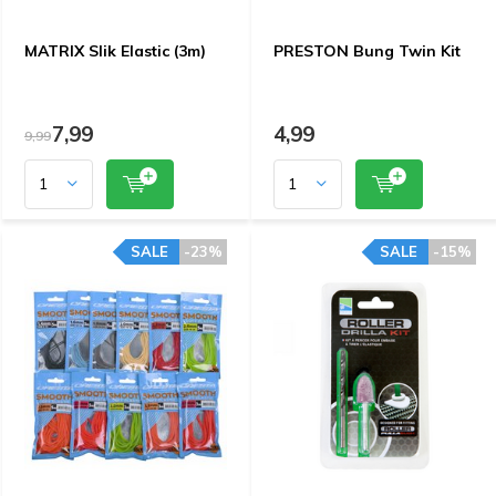
MATRIX Slik Elastic (3m)
PRESTON Bung Twin Kit
7,99
4,99
9,99
SALE
-23%
SALE
-15%