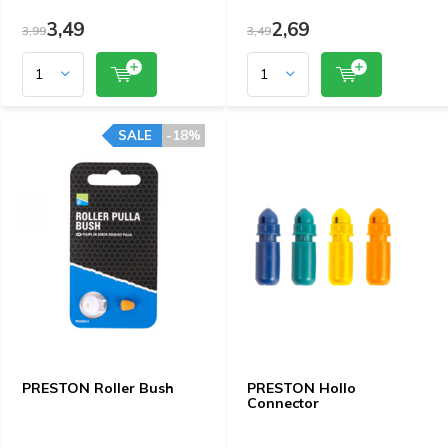
3,49
2,69
3,99
3,49
SALE
-18%
PRESTON Roller Bush
PRESTON Hollo
Connector