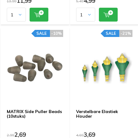
11,99
4,99
13,99
5,49
SALE
-10%
SALE
-21%
MATRIX Side Puller Beads
Verstelbare Elastiek
(10stuks)
Houder
2,69
3,69
2,99
4,69