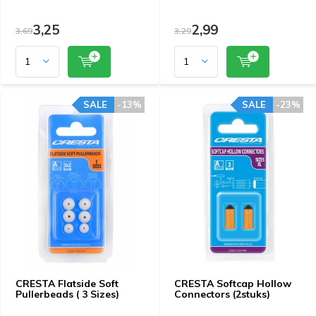
3,25
2,99
3,69
3,29
SALE
-13%
SALE
-23%
CRESTA Flatside Soft
CRESTA Softcap Hollow
Pullerbeads ( 3 Sizes)
Connectors (2stuks)