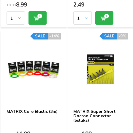
8,99
2,49
10,99
SALE
-14%
SALE
-9%
MATRIX Core Elastic (3m)
MATRIX Super Short
Dacron Connector
(5stuks)