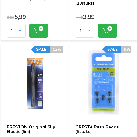
(10stuks)
5,99
3,99
6,99
4,49
SALE
-12%
SALE
-9%
PRESTON Original Slip
CRESTA Push Beads
Elastic (5m)
(5stuks)