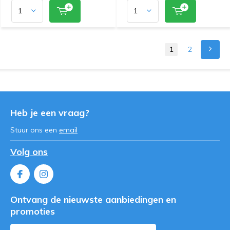
1
2
Heb je een vraag?
Stuur ons een
email
Volg ons
Ontvang de nieuwste aanbiedingen en
promoties