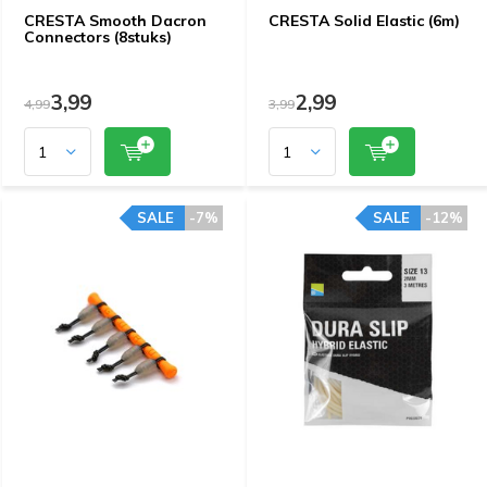
CRESTA Smooth Dacron
CRESTA Solid Elastic (6m)
Connectors (8stuks)
3,99
2,99
4,99
3,99
SALE
-7%
SALE
-12%