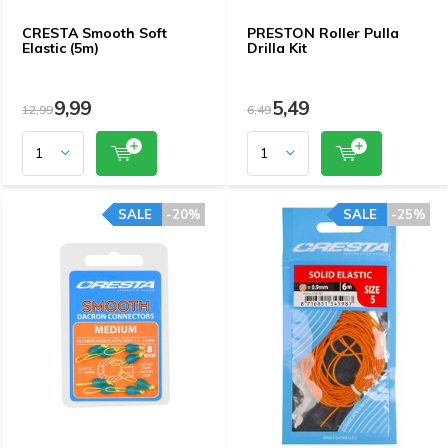
CRESTA Smooth Soft
PRESTON Roller Pulla
Elastic (5m)
Drilla Kit
9,99
5,49
12,99
6,49
SALE
-20%
SALE
-25%