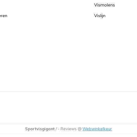
Vismolens
eren
Vislijn
Sportvisgigant
/
-
Reviews @
Webwinkelkeur