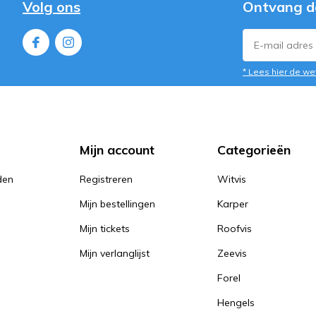
Volg ons
Ontvang d
* Lees hier de we
Mijn account
Categorieën
den
Registreren
Witvis
Mijn bestellingen
Karper
Mijn tickets
Roofvis
Mijn verlanglijst
Zeevis
Forel
Hengels