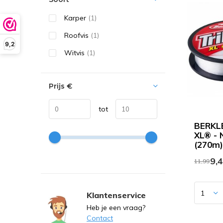
Karper
(1)
Roofvis
(1)
9,2
Witvis
(1)
Prijs
€
tot
BERKLE
XL® - N
(270m)
9,
11,99
Klantenservice
Heb je een vraag?
Contact