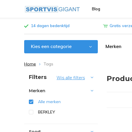
Blog
14 dagen bedenktijd
Gratis verz
Kies een categorie
Merken
Home
Tags
Sorteren op:
Filters
Produ
Wis alle filters
Merken
Alle merken
BERKLEY
Soort