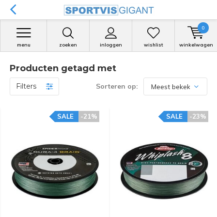
0
menu
zoeken
inloggen
wishlist
winkelwagen
Producten getagd met
Filters
Sorteren op:
SALE
-21%
SALE
-23%