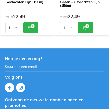
Gevlochten Lijn (150m)
Green - Gevlochten Lijn
(150m)
22,49
22,49
29,99
29,99
Heb je een vraag?
Stuur ons een
email
Volg ons
Ontvang de nieuwste aanbiedingen en
promoties