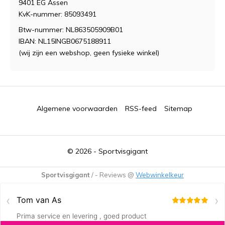
9401 EG Assen
KvK-nummer: 85093491
Btw-nummer: NL863505909B01
IBAN: NL15INGB0675188911
(wij zijn een webshop, geen fysieke winkel)
Algemene voorwaarden
RSS-feed
Sitemap
© 2026 -
Sportvisgigant
Sportvisgigant
/
-
Reviews @
Webwinkelkeur