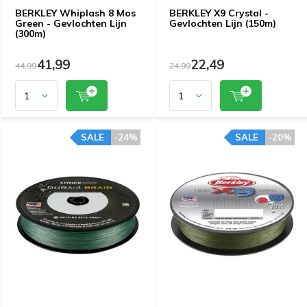
BERKLEY Whiplash 8 Mos
BERKLEY X9 Crystal -
Green - Gevlochten Lijn
Gevlochten Lijn (150m)
(300m)
41,99
22,49
44,99
24,99
SALE
-24%
SALE
-20%