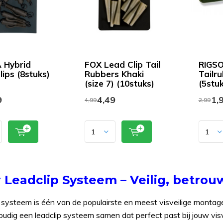
 Hybrid
FOX Lead Clip Tail
RIGS
lips (8stuks)
Rubbers Khaki
Tailr
(size 7) (10stuks)
(5stuk
9
4,49
1,
4,99
2,99
 Leadclip Systeem – Veilig, betrouw
 systeem is één van de populairste en meest visveilige montages 
voudig een leadclip systeem samen dat perfect past bij jouw 