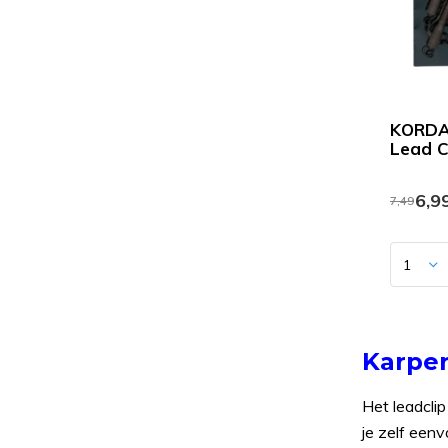
KORDA
Lead C
6,9
7,49
Karper
Het leadclip
je zelf een