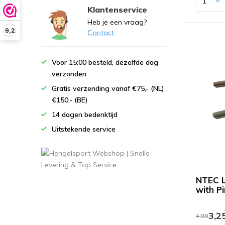
Klantenservice
Heb je een vraag?
9,2
Contact
Voor 15:00 besteld, dezelfde dag
verzonden
Gratis verzending vanaf €75,- (NL)
€150,- (BE)
14 dagen bedenktijd
Uitstekende service
NTEC L
with Pi
3,2
4,99