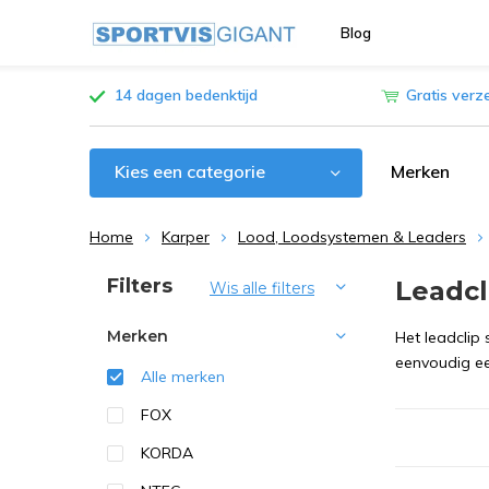
Blog
14 dagen bedenktijd
Gratis verz
Kies een categorie
Merken
Home
Karper
Lood, Loodsystemen & Leaders
Sorteren op:
Filters
Leadcl
Wis alle filters
Merken
Het leadclip 
eenvoudig ee
Alle merken
FOX
KORDA