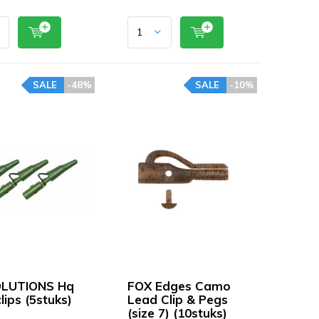
SALE
-48%
SALE
-10%
OLUTIONS Hq
FOX Edges Camo
lips (5stuks)
Lead Clip & Pegs
(size 7) (10stuks)