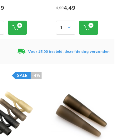
49
4,49
4,99
Voor 15:00 besteld, dezelfde dag verzonden
SALE
-4%