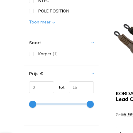
NTEC
POLE POSITION
Toon meer
Soort
Karper
(1)
Prijs
€
tot
KORDA
Lead Cl
6,9
7,49