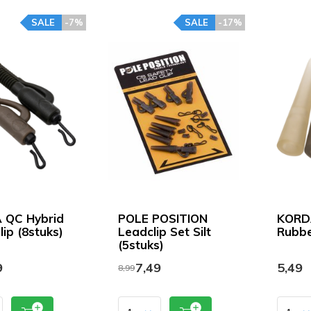
SALE
-7%
SALE
-17%
 QC Hybrid
POLE POSITION
KORDA
ip (8stuks)
Leadclip Set Silt
Rubbe
(5stuks)
9
7,49
5,49
8,99