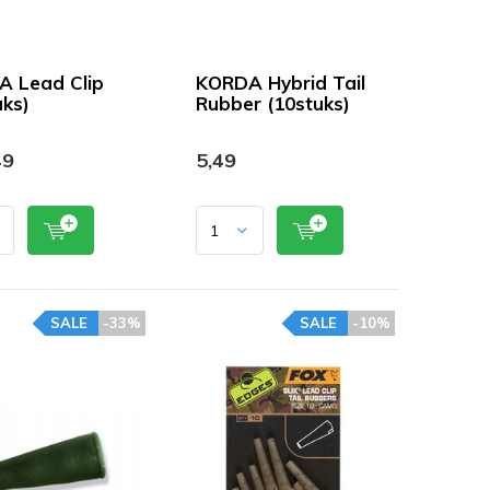
 Lead Clip
KORDA Hybrid Tail
uks)
Rubber (10stuks)
49
5,49
SALE
-33%
SALE
-10%