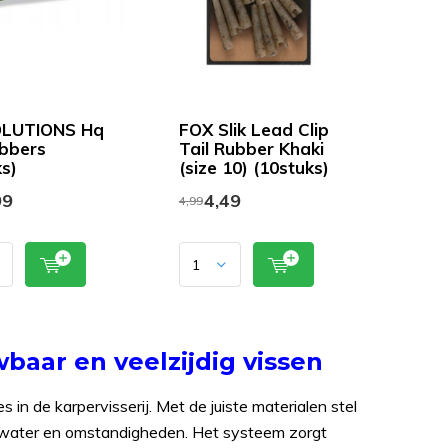
OLUTIONS Hq
FOX Slik Lead Clip
ubbers
Tail Rubber Khaki
s)
(size 10) (10stuks)
99
4,49
4,99
baar en veelzijdig vissen
in de karpervisserij. Met de juiste materialen stel
viswater en omstandigheden. Het systeem zorgt