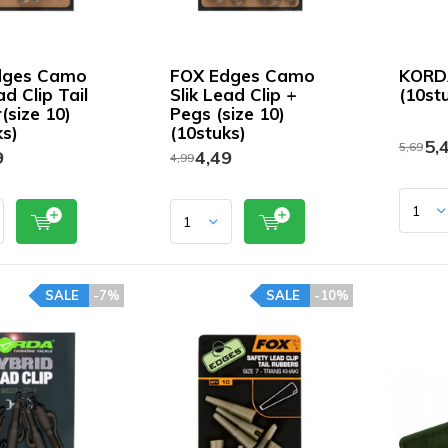
dges Camo
FOX Edges Camo
KORDA
ad Clip Tail
Slik Lead Clip +
(10st
(size 10)
Pegs (size 10)
ks)
(10stuks)
5,
5,69
9
4,49
4,99
SALE
-7%
SALE
-10%