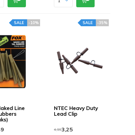
SALE
-10%
SALE
-35%
aked Line
NTEC Heavy Duty
Rubbers
Lead Clip
uks)
49
3,25
4,99