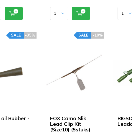
SALE
-35%
SALE
-10%
ail Rubber -
FOX Camo Slik
RIGS
Lead Clip Kit
Leadc
(Size10) (5stuks)