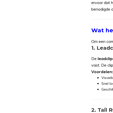
ervoor dat h
benodigde o
Wat heb
Om een comp
1. Leadc
De
leadclip
vast. De cli
Voordelen:
Visveili
Snel l
Geschi
2. Tail 