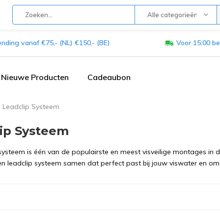
Alle categorieën
ending vanaf €75,- (NL) €150,- (BE)
Voor 15:00 be
Nieuwe Producten
Cadeaubon
Leadclip Systeem
ip Systeem
systeem is één van de populairste en meest visveilige montages in de k
n leadclip systeem samen dat perfect past bij jouw viswater en o