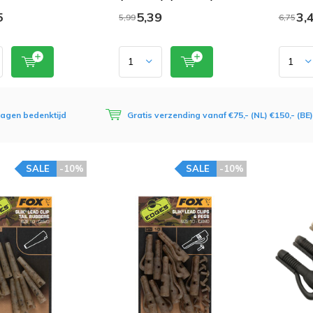
5
5,39
3,
5,99
6,75
dagen bedenktijd
Gratis verzending vanaf €75,- (NL) €150,- (BE)
SALE
-10%
SALE
-10%