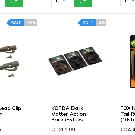
SALE
-35%
SALE
-4%
ead Clip
KORDA Dark
FOX N
n
Matter Action
Tail 
Pack (5stuks
(10st
5
11,99
4,
12,49
4,99