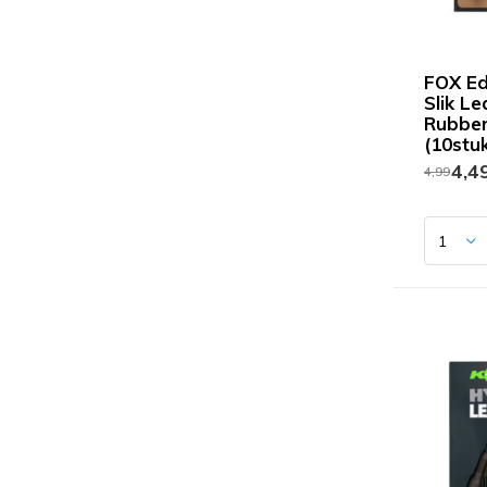
FOX E
Slik Le
Rubber
(10stu
4,4
4,99