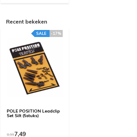
Recent bekeken
SALE
-17%
POLE POSITION Leadclip
Set Silt (5stuks)
7,49
8,99