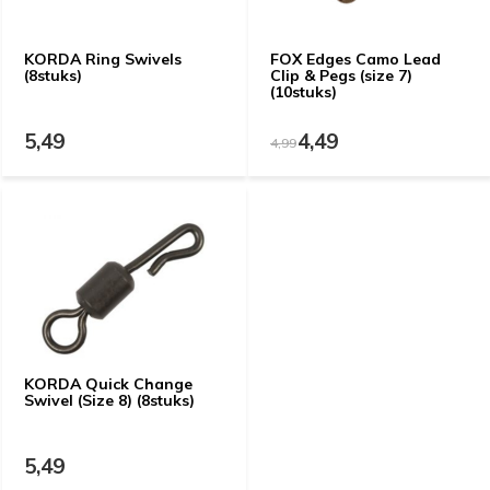
KORDA Ring Swivels
FOX Edges Camo Lead
(8stuks)
Clip & Pegs (size 7)
(10stuks)
5,49
4,49
4,99
KORDA Quick Change
Swivel (Size 8) (8stuks)
5,49