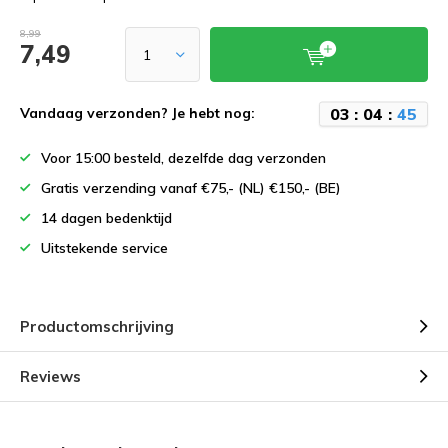
8,99
7,49
0
3
:
0
4
:
4
5
Vandaag verzonden? Je hebt nog:
Voor 15:00 besteld, dezelfde dag verzonden
Gratis verzending vanaf €75,- (NL) €150,- (BE)
14 dagen bedenktijd
Uitstekende service
Productomschrijving
Reviews