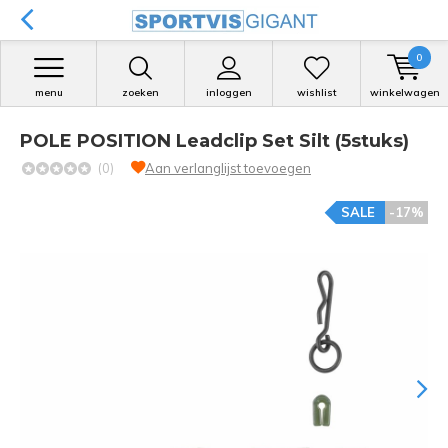
0
menu
zoeken
inloggen
wishlist
winkelwagen
POLE POSITION Leadclip Set Silt (5stuks)
(0)
Aan verlanglijst toevoegen
SALE
-17%