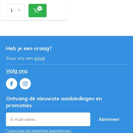
Heb je een vraag?
Stuur ons een
email
Volg ons
Ontvang de nieuwste aanbiedingen en
promoties
Abonneer
* Lees hier de wettelijke beperkingen