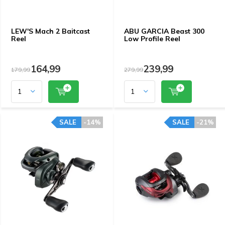
LEW'S Mach 2 Baitcast
ABU GARCIA Beast 300
Reel
Low Profile Reel
164,99
239,99
179,99
279,99
SALE
-14%
SALE
-21%