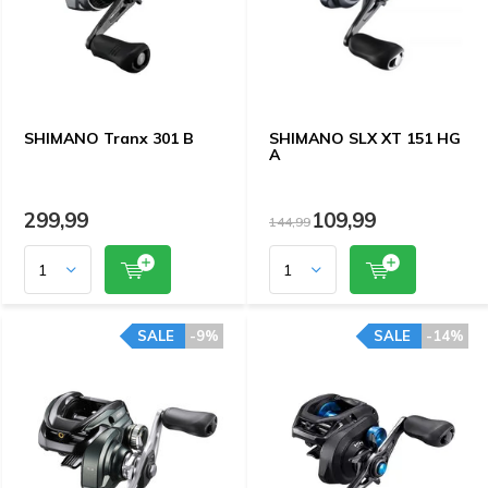
SHIMANO Tranx 301 B
SHIMANO SLX XT 151 HG
A
299,99
109,99
144,99
SALE
-9%
SALE
-14%