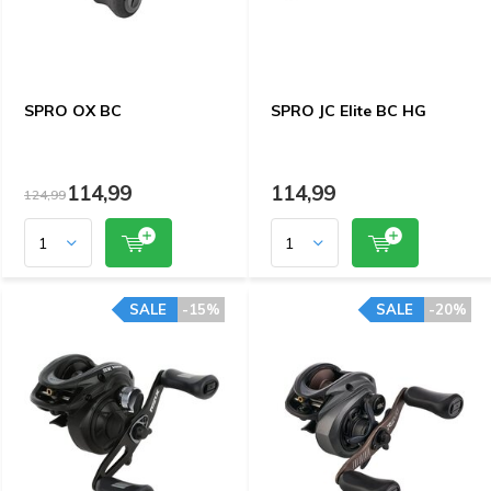
SPRO OX BC
SPRO JC Elite BC HG
114,99
114,99
124,99
SALE
-15%
SALE
-20%