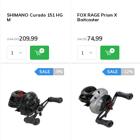
SHIMANO Curado 151 HG
FOX RAGE Prism X
M
Baitcaster
209,99
74,99
244,99
94,99
SALE
-8%
SALE
-12%