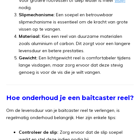
Voor grotere roofvissen of diep water is meer
vislijn
nodig.
Slipmechanisme:
Een soepel en betrouwbaar
slipmechanisme is essentieel om de kracht van grote
vissen op te vangen.
Materiaal:
Kies een reel van duurzame materialen
zoals aluminium of carbon. Dit zorgt voor een langere
levensduur en betere prestaties.
Gewicht:
Een lichtgewicht reel is comfortabeler tijdens
lange visdagen, maar zorg ervoor dat deze stevig
genoeg is voor de vis die je wilt vangen.
Hoe onderhoud je een baitcaster reel?
Om de levensduur van je baitcaster reel te verlengen, is
regelmatig onderhoud belangrijk. Hier zijn enkele tips:
Controleer de slip:
Zorg ervoor dat de slip soepel
werkt en stel deze indien nodig bij.