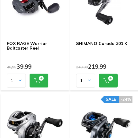
FOX RAGE Warrior
SHIMANO Curado 301 K
Baitcaster Reel
39,99
219,99
46,99
249,99
SALE
-24%