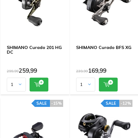
SHIMANO Curado 201 HG
SHIMANO Curado BFS XG
DC
259,99
169,99
299,99
239,99
SALE
-15%
SALE
-12%