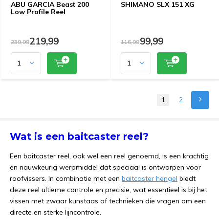
ABU GARCIA Beast 200
SHIMANO SLX 151 XG
Low Profile Reel
219,99
99,99
239,99
116,99
1
2
Wat is een baitcaster reel?
Een baitcaster reel, ook wel een reel genoemd, is een krachtig
en nauwkeurig werpmiddel dat speciaal is ontworpen voor
roofvissers. In combinatie met een
baitcaster hengel
biedt
deze reel ultieme controle en precisie, wat essentieel is bij het
vissen met zwaar kunstaas of technieken die vragen om een
directe en sterke lijncontrole.