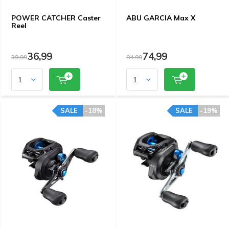
POWER CATCHER Caster
ABU GARCIA Max X
Reel
36,99
74,99
39,99
84,99
SALE
-18%
SALE
-19%