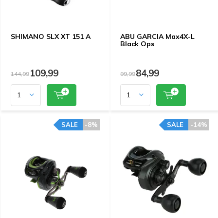
SHIMANO SLX XT 151 A
ABU GARCIA Max4X-L
Black Ops
109,99
84,99
144,99
99,99
SALE
-8%
SALE
-14%