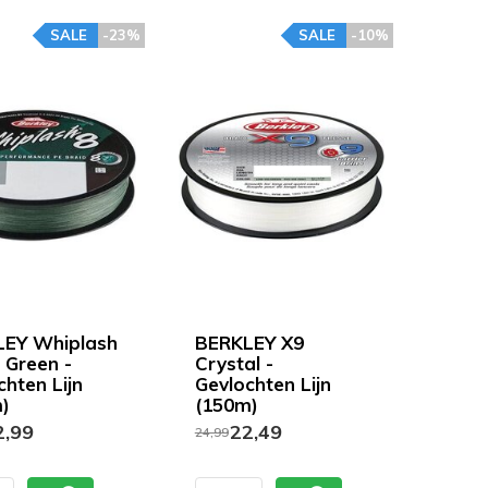
SALE
-23%
SALE
-10%
EY Whiplash
BERKLEY X9
 Green -
Crystal -
chten Lijn
Gevlochten Lijn
)
(150m)
,99
22,49
24,99