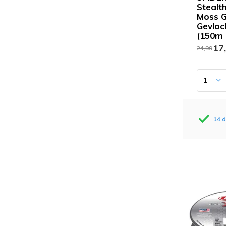
Stealt
Moss G
Gevloc
(150m
17
24,99
14 