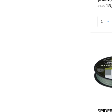
18
24,99
SPIDE