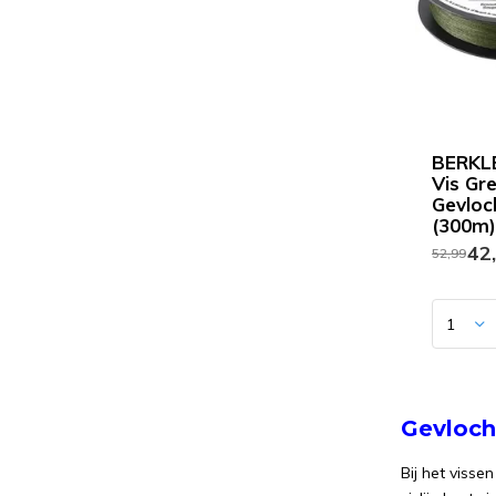
BERKL
Vis Gre
Gevloc
(300m)
42
52,99
Gevloch
Bij het visse