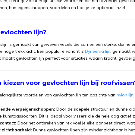
vissen, biedt gevlochten lijn unieke voordelen die het bijzonder geschi
ijnen, hun eigenschappen, voordelen en hoe je ze optimaal inzet.
evlochten lijn?
slijn is gemaakt van geweven vezels die samen een sterke, dunne en 
r hoge trekkracht. Een populaire variant is
Dyneema lijn
, gemaakt va
t maakt gevlochten lijn perfect voor situaties waarin kracht, gevoeli
kiezen voor gevlochten lijn bij roofvissen
belangrijkste voordelen van gevlochten lijn ten opzichte van
nylon lijn
:
kende werpeigenschappen:
Door de soepele structuur en dunne diam
hte kunstaassoorten. Dit is ideaal voor vissers die de hele dag actief zi
 contact:
Door het ontbreken van rek voel je elke aanbeet direct, wat 
 zichtbaarheid:
Dunne gevlochten lijnen zijn minder zichtbaar in het