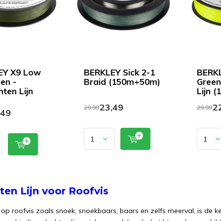
EY X9 Low
BERKLEY Sick 2-1
BERKL
en -
Braid (150m+50m)
Green
hten Lijn
Lijn 
23,49
22
29,99
29,99
,49
ten Lijn voor Roofvis
n op roofvis zoals snoek, snoekbaars, baars en zelfs meerval, is de k