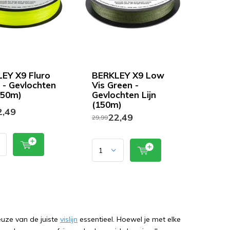
EY X9 Fluro
BERKLEY X9 Low
 - Gevlochten
Vis Green -
(150m)
Gevlochten Lijn
(150m)
,49
22,49
29,99
euze van de juiste
vislijn
essentieel. Hoewel je met elke