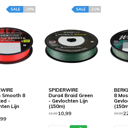
SALE
-28%
SALE
-21%
RWIRE
SPIDERWIRE
BERKL
h Smooth 8
Dura4 Braid Green
8 Mos
ed -
- Gevlochten Lijn
Gevlo
hten Lijn
(150m)
(150m
10,99
22
13,99
29,99
,99