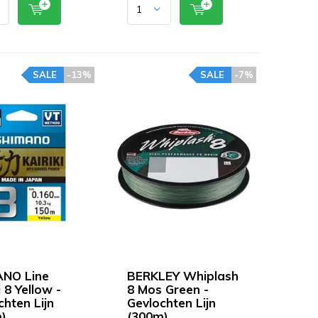
SALE
-13%
SALE
-7%
NO Line
BERKLEY Whiplash
i 8 Yellow -
8 Mos Green -
chten Lijn
Gevlochten Lijn
)
(300m)