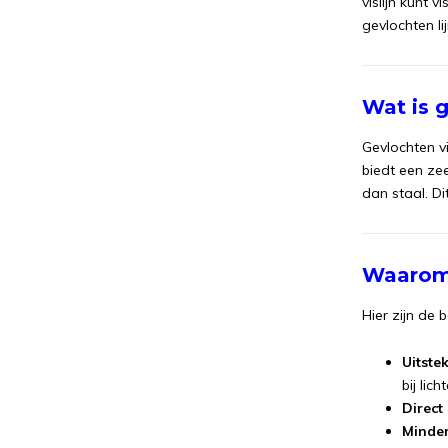
vislijn kunt 
gevlochten l
Wat is g
Gevlochten vi
biedt een zee
dan staal. Di
Waarom 
Hier zijn de 
Uitste
bij lic
Direct
Minder