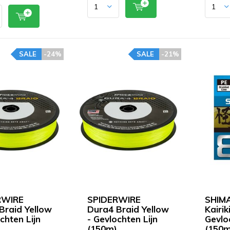
SALE
-24%
SALE
-21%
RWIRE
SPIDERWIRE
SHIMA
Braid Yellow
Dura4 Braid Yellow
Kairik
chten Lijn
- Gevlochten Lijn
Gevlo
(150m)
(150m