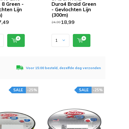
i 8 Green -
Dura4 Braid Green
chten Lijn
- Gevlochten Lijn
)
(300m)
,49
18,99
24,99
Voor 15:00 besteld, dezelfde dag verzonden
SALE
-25%
SALE
-25%