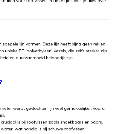
kt maken voor roofvissen. In deze gids lees je alles over
soepele lijn vormen. Deze lijn heeft bijna geen rek en
n unieke PE (polyethyleen) vezels, die zelfs sterker zijn
gheid en duurzaamheid belangrijk zijn.
?
eter werpt gevlochten lijn veel gemakkelijker, vooral
jn.
cruciaal is bij roofvissen zoals snoekbaars en baars.
 water, wat handig is bij schuwe roofvissen.