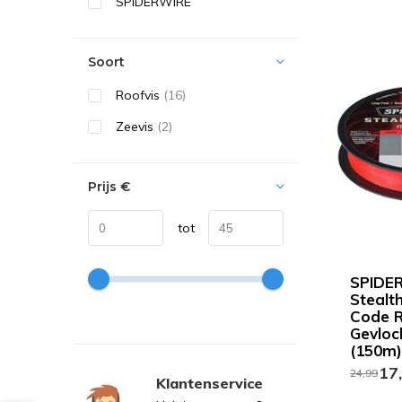
SPIDERWIRE
Soort
Roofvis
(16)
Zeevis
(2)
Prijs
€
tot
SPIDE
Stealt
Code R
Gevloc
(150m)
17
24,99
Klantenservice