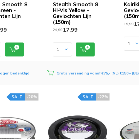
h Smooth 8
Stealth Smooth 8
Kairik
reen -
Hi-Vis Yellow -
Gevlo
hten Lijn
Gevlochten Lijn
(150m
(150m)
17
19,99
,99
17,99
24,99
dagen bedenktijd
Gratis verzending vanaf €75,- (NL) €150,- (BE)
SALE
-20%
SALE
-22%