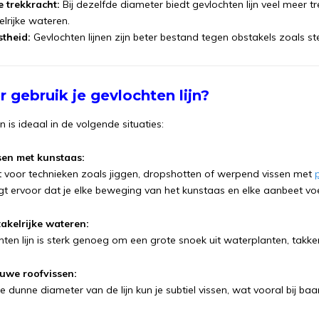
 trekkracht:
Bij dezelfde diameter biedt gevlochten lijn veel meer tre
lrijke wateren.
stheid:
Gevlochten lijnen zijn beter bestand tegen obstakels zoals st
 gebruik je gevlochten lijn?
jn is ideaal in de volgende situaties:
ssen met kunstaas:
t voor technieken zoals jiggen, dropshotten of werpend vissen met
rgt ervoor dat je elke beweging van het kunstaas en elke aanbeet voe
takelrijke wateren:
hten lijn is sterk genoeg om een grote snoek uit waterplanten, takk
huwe roofvissen:
 dunne diameter van de lijn kun je subtiel vissen, wat vooral bij ba