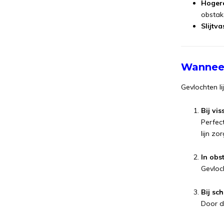
Hogere
obstake
Slijtva
Wanneer
Gevlochten li
Bij vi
Perfec
lijn zo
In obs
Gevloc
Bij sc
Door de