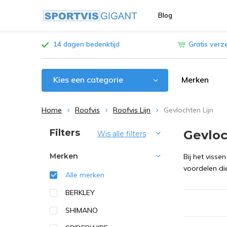
Blog
14 dagen bedenktijd
Gratis verz
Kies een categorie
Merken
Home
Roofvis
Roofvis Lijn
Gevlochten Lijn
Sorteren op:
Filters
Gevloc
Wis alle filters
Merken
Bij het vissen
voordelen di
Alle merken
BERKLEY
SHIMANO