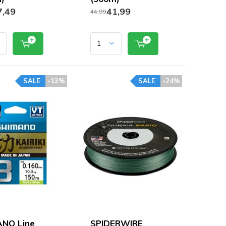
,49
41,99
44,99
SALE
-13%
SALE
-24%
NO Line
SPIDERWIRE