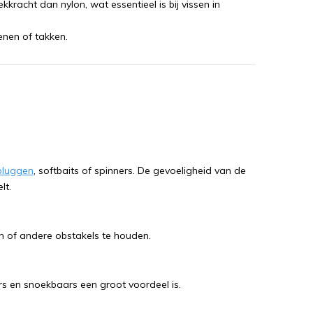
kkracht dan nylon, wat essentieel is bij vissen in
enen of takken.
pluggen
, softbaits of spinners. De gevoeligheid van de
lt.
en of andere obstakels te houden.
ars en snoekbaars een groot voordeel is.