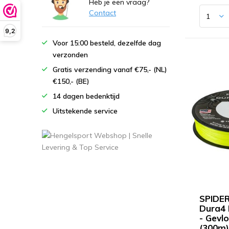
Heb je een vraag?
Contact
9,2
Voor 15:00 besteld, dezelfde dag
verzonden
Gratis verzending vanaf €75,- (NL)
€150,- (BE)
14 dagen bedenktijd
Uitstekende service
SPIDE
Dura4 
- Gevlo
(300m)