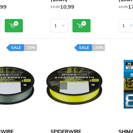
,99
10,99
17
13,99
19,99
SALE
-28%
SALE
-28%
RWIRE
SPIDERWIRE
SHIMA