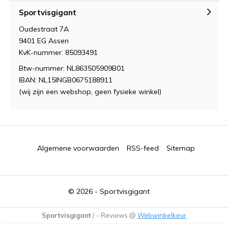
Sportvisgigant
Oudestraat 7A
9401 EG Assen
KvK-nummer: 85093491
Btw-nummer: NL863505909B01
IBAN: NL15INGB0675188911
(wij zijn een webshop, geen fysieke winkel)
Algemene voorwaarden
RSS-feed
Sitemap
© 2026 -
Sportvisgigant
Sportvisgigant
/
-
Reviews @
Webwinkelkeur