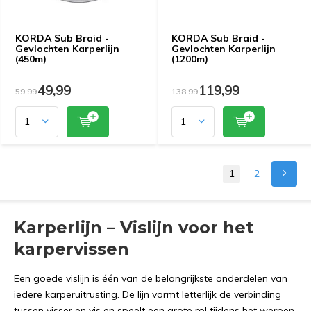
KORDA Sub Braid -
KORDA Sub Braid -
Gevlochten Karperlijn
Gevlochten Karperlijn
(450m)
(1200m)
49,99
119,99
59,99
138,99
1
2
Karperlijn – Vislijn voor het
karpervissen
Een goede vislijn is één van de belangrijkste onderdelen van
iedere karperuitrusting. De lijn vormt letterlijk de verbinding
tussen visser en vis en speelt een grote rol tijdens het werpen,