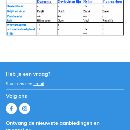
Heb je een vraag?
Stuur ons een
email
Volg ons
Ontvang de nieuwste aanbiedingen en
promoties