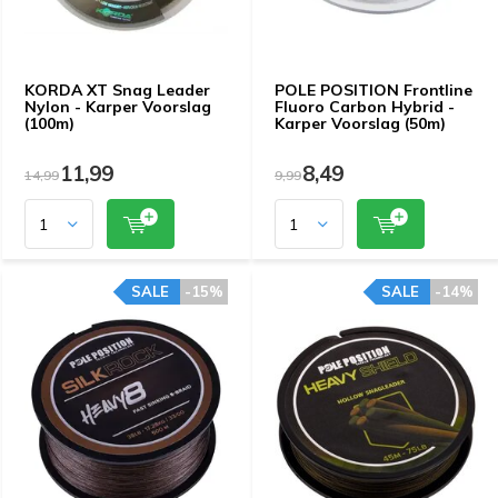
KORDA XT Snag Leader
POLE POSITION Frontline
Nylon - Karper Voorslag
Fluoro Carbon Hybrid -
(100m)
Karper Voorslag (50m)
11,99
8,49
14,99
9,99
SALE
-15%
SALE
-14%