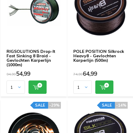
RIGSOLUTIONS Drop-It
POLE POSITION Silkrock
Fast Sinking 8 Braid -
Heavy8 - Gevlochten
Gevlochten Karperlijn
Karperlijn (500m)
(1000m)
54,99
64,99
94,99
74,99
SALE
-29%
SALE
-14%