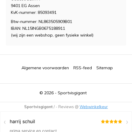
9401 EG Assen
KvK-nummer: 85093491
Btw-nummer: NL863505909B01
IBAN: NL15INGB0675188911
(wij zijn een webshop, geen fysieke winkel)
Algemene voorwaarden
RSS-feed
Sitemap
© 2026 -
Sportvisgigant
Sportvisgigant
/
-
Reviews @
Webwinkelkeur