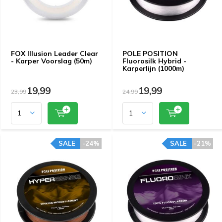
FOX Illusion Leader Clear
POLE POSITION
- Karper Voorslag (50m)
Fluorosilk Hybrid -
Karperlijn (1000m)
19,99
19,99
23,99
24,99
SALE
-24%
SALE
-21%