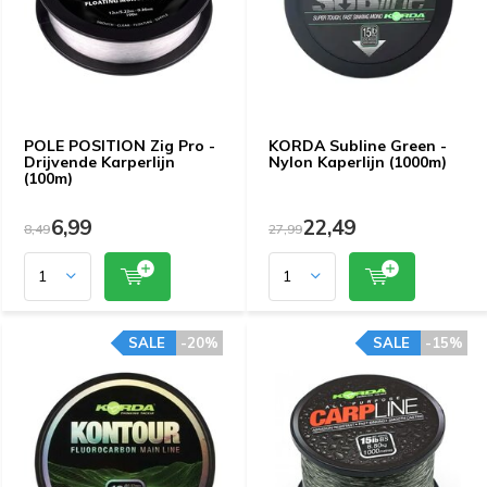
POLE POSITION Zig Pro -
KORDA Subline Green -
Drijvende Karperlijn
Nylon Kaperlijn (1000m)
(100m)
6,99
22,49
8,49
27,99
SALE
-20%
SALE
-15%