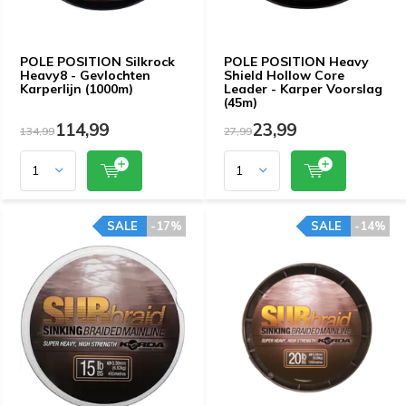
POLE POSITION Silkrock
POLE POSITION Heavy
Heavy8 - Gevlochten
Shield Hollow Core
Karperlijn (1000m)
Leader - Karper Voorslag
(45m)
114,99
23,99
134,99
27,99
SALE
-17%
SALE
-14%