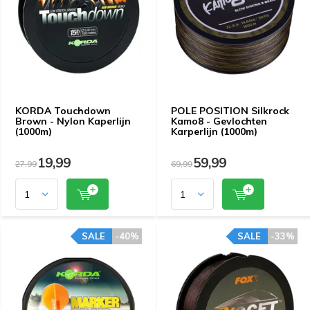
KORDA Touchdown
POLE POSITION Silkrock
Brown - Nylon Kaperlijn
Kamo8 - Gevlochten
(1000m)
Karperlijn (1000m)
19,99
59,99
27,99
69,99
SALE
-40%
SALE
-33%