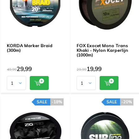
KORDA Marker Braid
FOX Exocet Mono Trans
(300m)
Khaki - Nylon Karperlijn
(1000m)
29,99
19,99
49,99
29,99
SALE
-18%
SALE
-20%