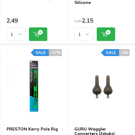
Silicone
2,49
2,15
2,49
SALE
-17%
SALE
-4%
PRESTON Kerry Pole Rig
GURU Waggler
Converters (2stuks)