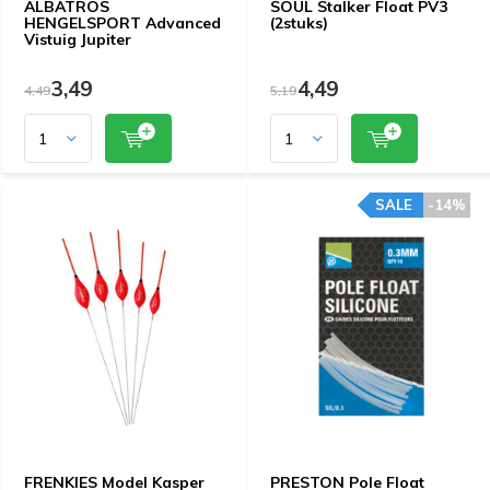
ALBATROS
SOUL Stalker Float PV3
HENGELSPORT Advanced
(2stuks)
Vistuig Jupiter
3,49
4,49
4,49
5,19
SALE
-14%
FRENKIES Model Kasper
PRESTON Pole Float