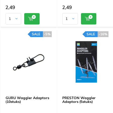
2,49
2,49
SALE
-5%
SALE
-16%
GURU Waggler Adaptors
PRESTON Waggler
(10stuks)
Adaptors (5stuks)