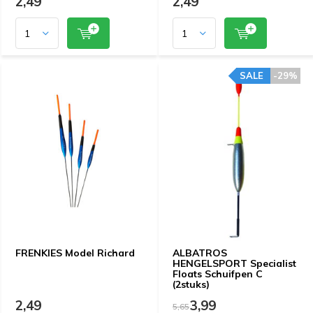
2,49
2,49
SALE
-29%
FRENKIES Model Richard
ALBATROS
HENGELSPORT Specialist
Floats Schuifpen C
(2stuks)
2,49
3,99
5,65