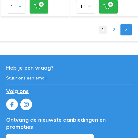
1
2
Heb je een vraag?
Stuur ons een
email
Volg ons
Ontvang de nieuwste aanbiedingen en
promoties