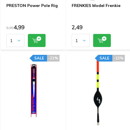
PRESTON Power Pole Rig
FRENKIES Model Frenkie
4,99
2,49
5,99
SALE
-22%
SALE
-13%