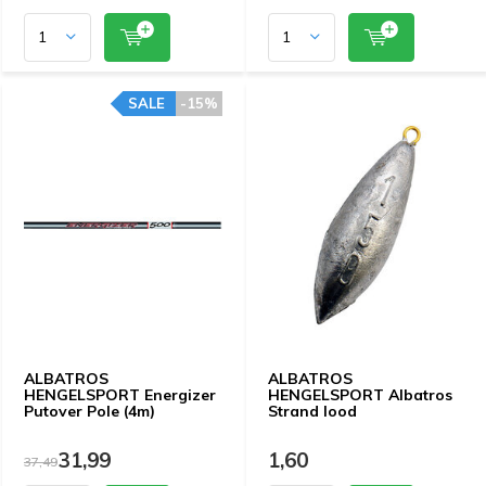
SALE
-15%
ALBATROS
ALBATROS
HENGELSPORT Energizer
HENGELSPORT Albatros
Putover Pole (4m)
Strand lood
31,99
1,60
37,49