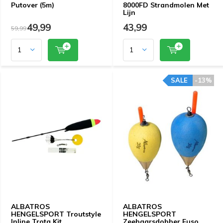
Putover (5m)
8000FD Strandmolen Met
Lijn
49,99
43,99
59,99
SALE
-13%
ALBATROS
ALBATROS
HENGELSPORT Troutstyle
HENGELSPORT
Inline Trota Kit
Zeebaarsdobber Fuso