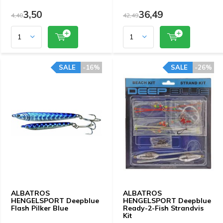
3,50
36,49
4,40
42,49
SALE
-16%
SALE
-26%
ALBATROS
ALBATROS
HENGELSPORT Deepblue
HENGELSPORT Deepblue
Flash Pilker Blue
Ready-2-Fish Strandvis
Kit