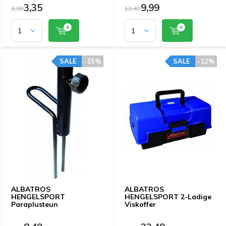
3,35
9,99
3,99
13,49
SALE
-15%
SALE
-12%
ALBATROS
ALBATROS
HENGELSPORT
HENGELSPORT 2-Ladige
Paraplusteun
Viskoffer