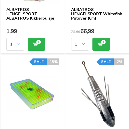
ALBATROS
ALBATROS
HENGELSPORT
HENGELSPORT Whitefish
ALBATROS Kikkerbuisje
Putover (6m)
1,99
66,99
78,69
SALE
-15%
SALE
-2%