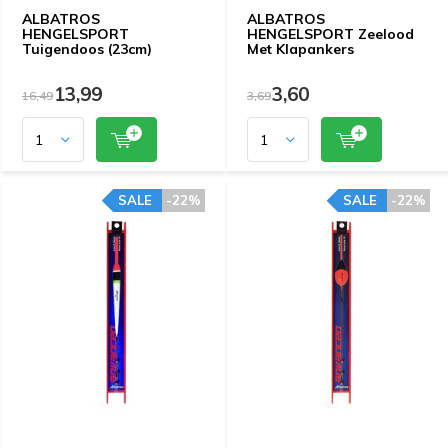
ALBATROS
ALBATROS
HENGELSPORT
HENGELSPORT Zeelood
Tuigendoos (23cm)
Met Klapankers
13,99
3,60
16,49
3,69
SALE
-22%
SALE
-22%