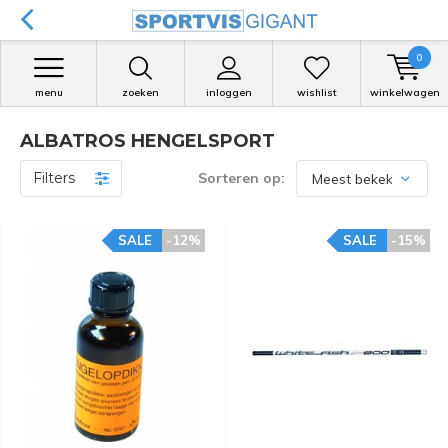
0
menu
zoeken
inloggen
wishlist
winkelwagen
ALBATROS HENGELSPORT
Filters
Sorteren op:
SALE
-12%
SALE
-15%