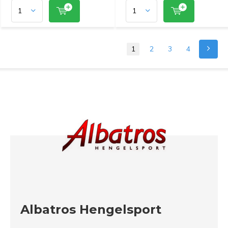
1
2
3
4
Albatros Hengelsport