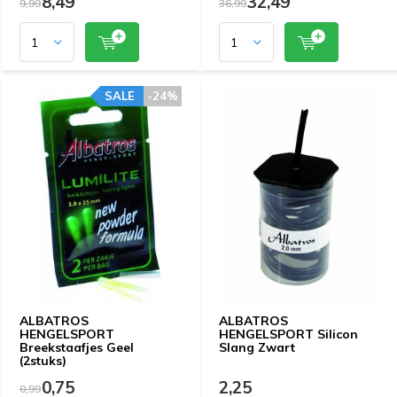
8,49
32,49
9,99
36,99
SALE
-24%
ALBATROS
ALBATROS
HENGELSPORT
HENGELSPORT Silicon
Breekstaafjes Geel
Slang Zwart
(2stuks)
0,75
2,25
0,99