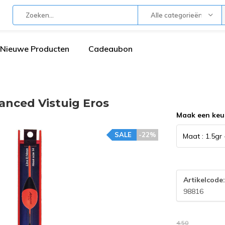
Alle categorieën
Nieuwe Producten
Cadeaubon
ced Vistuig Eros
Maak een keu
SALE
-22%
Artikelcode
98816
4,50