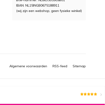
Btw-nummer: NL863505909B01
IBAN: NL15INGB0675188911
(wij zijn een webshop, geen fysieke winkel)
Algemene voorwaarden
RSS-feed
Sitemap