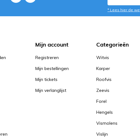
* Lees hier de we
Mijn account
Categorieën
den
Registreren
Witvis
Mijn bestellingen
Karper
Mijn tickets
Roofvis
Mijn verlanglijst
Zeevis
Forel
Hengels
Vismolens
eren
Vislijn