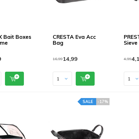
 Bait Boxes
CRESTA Eva Acc
PRES
ime
Bag
Sieve
9
14,99
4,
16,99
4,99
SALE
-17%