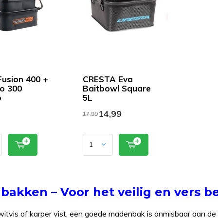
usion 400 +
CRESTA Eva
ro 300
Baitbowl Square
o
5L
14,99
17,99
akken – Voor het veilig en vers b
 witvis of karper vist, een goede madenbak is onmisbaar aan d