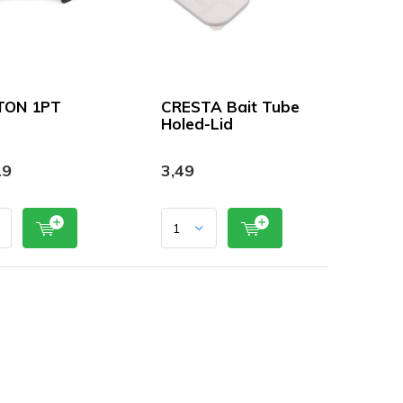
TON 1PT
CRESTA Bait Tube
Holed-Lid
19
3,49