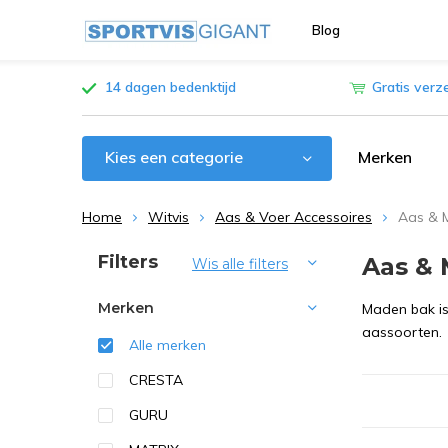
Blog
14 dagen bedenktijd
Gratis verz
Kies een categorie
Merken
Home
Witvis
Aas & Voer Accessoires
Aas & 
Sorteren op:
Filters
Aas &
Wis alle filters
Merken
Maden bak is
aassoorten.
Alle merken
CRESTA
GURU