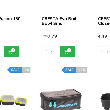
usion 150
CRESTA Eva Bait
CREST
Bowl Small
Close
7,79
4,49
8,99
SALE
-9%
SALE
-12%