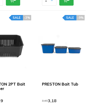
SALE
-3%
SALE
-9%
ON 2PT Bait
PRESTON Bait Tub
ner
39
3,18
3,49