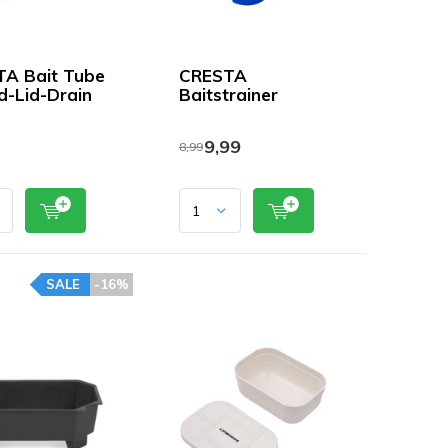
A Bait Tube
CRESTA
d-Lid-Drain
Baitstrainer
9,99
8,99
SALE
-16%