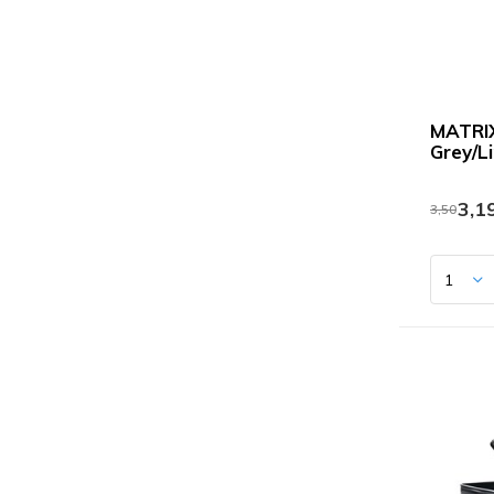
MATRIX
Grey/L
3,1
3,50