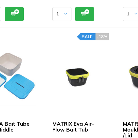
SALE
-18%
 Bait Tube
MATRIX Eva Air-
MATRI
Riddle
Flow Bait Tub
Mould
/Lid