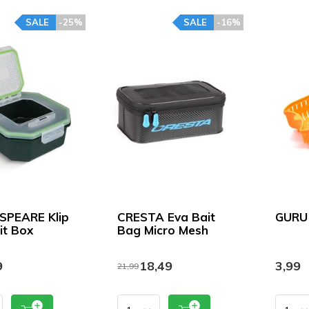
SALE
-25%
SALE
-16%
SPEARE Klip
CRESTA Eva Bait
GURU 
it Box
Bag Micro Mesh
9
18,49
3,99
21,99