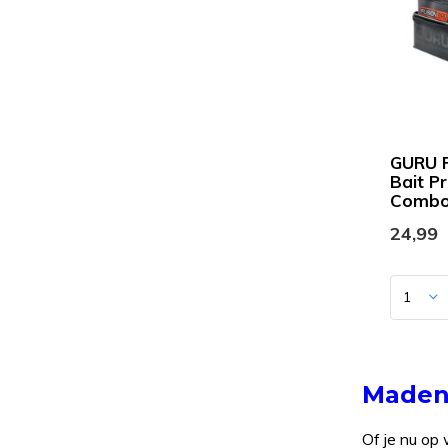
GURU F
Bait P
Comb
24,99
Madenb
Of je nu op