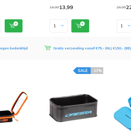
13,99
22
16,99
26,99
dagen bedenktijd
Gratis verzending vanaf €75,- (NL) €150,- (BE)
SALE
-13%