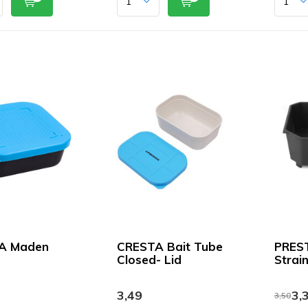
A Maden
CRESTA Bait Tube
PREST
Closed- Lid
Strai
3,49
3,
3,50