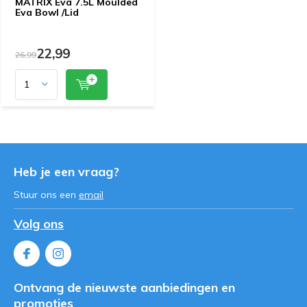
MATRIX Eva 7.5L Moulded
Eva Bowl /Lid
22,99
26,99
Heb je een vraag?
Stuur ons een
email
Volg ons
Ontvang de nieuwste aanbiedingen en
promoties