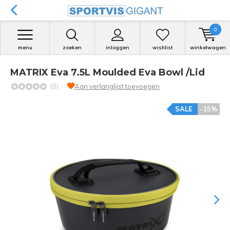
0
menu
zoeken
inloggen
wishlist
winkelwagen
MATRIX Eva 7.5L Moulded Eva Bowl /Lid
(0)
Aan verlanglijst toevoegen
SALE
-15%