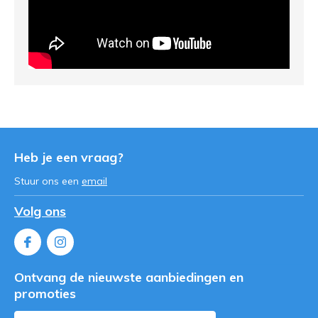
Heb je een vraag?
Stuur ons een
email
Volg ons
Ontvang de nieuwste aanbiedingen en
promoties