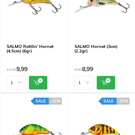
SALMO Rattlin' Hornet
SALMO Hornet (3cm)
(4.5cm) (6gr)
(2.2gr)
9,99
8,99
11,99
9,49
SALE
-25%
SALE
-25%