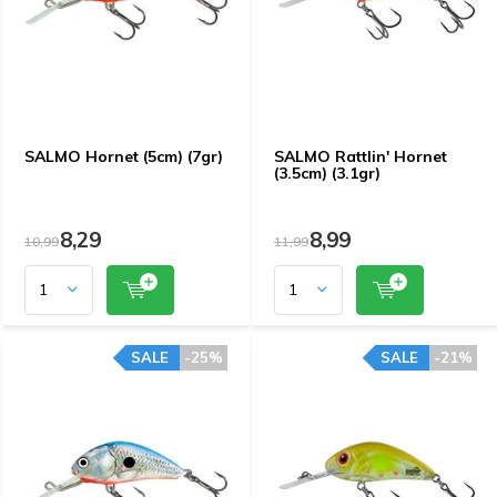
SALMO Hornet (5cm) (7gr)
SALMO Rattlin' Hornet
(3.5cm) (3.1gr)
8,29
8,99
10,99
11,99
SALE
-25%
SALE
-21%