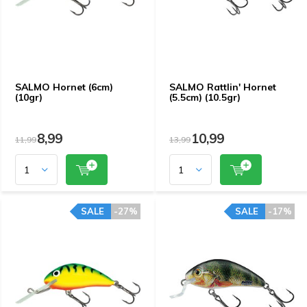
SALMO Hornet (6cm)
SALMO Rattlin' Hornet
(10gr)
(5.5cm) (10.5gr)
8,99
10,99
11,99
13,99
SALE
-27%
SALE
-17%