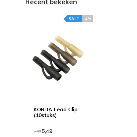
Recent bekeken
SALE
-4%
KORDA Lead Clip
(10stuks)
5,49
5,69