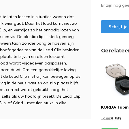
Er zijn nog ge
te laten lossen in situaties waarin dat
dik wier gaat. Maar het lood komt niet zo
Schrijf j
lip, en vermijdt zo het onnodig lozen van
 een vis. De plastic clip is sterk genoeg
 weerstaan zonder bang te hoeven zijn
t hoofdgedeelte van de Lead Clip bevinden
Gerelatee
plaats te blijven en alleen loskomt
 lood wordt vrijgegeven aanpassen,
ichaam duwt. Om een gemakkelijke lozing
t de Lead Clip niet vrij kan bewegen op de
ig in de neus past en op zijn plaats blijft.
het correct wordt gebruikt, zorgt het
 zelfs als uw hoofdlijn breekt. De Lead Clip
Slib; of Grind - met tien stuks in elke
KORDA Tubin
8,99
10,99