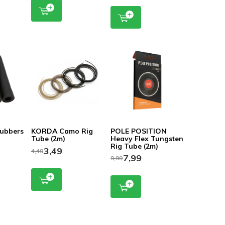
ubbers
KORDA Camo Rig
POLE POSITION
Tube (2m)
Heavy Flex Tungsten
Rig Tube (2m)
3,49
4,49
7,99
9,99