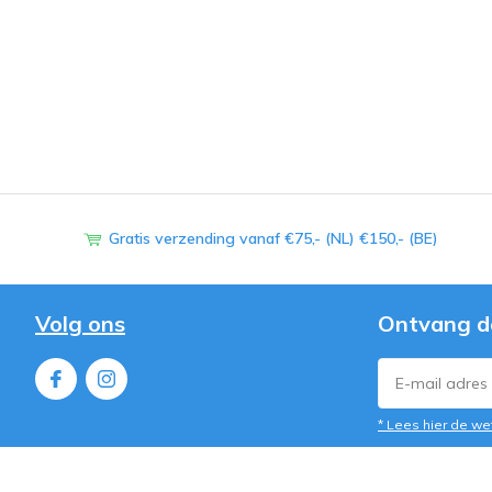
Gratis verzending vanaf €75,- (NL) €150,- (BE)
Volg ons
Ontvang d
* Lees hier de we