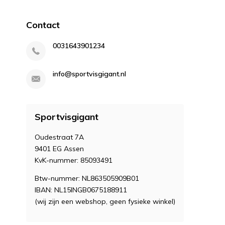
Contact
0031643901234
info@sportvisgigant.nl
Sportvisgigant
Oudestraat 7A
9401 EG Assen
KvK-nummer: 85093491
Btw-nummer: NL863505909B01
IBAN: NL15INGB0675188911
(wij zijn een webshop, geen fysieke winkel)