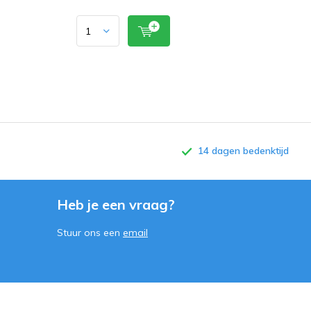
14 dagen bedenktijd
Heb je een vraag?
Stuur ons een
email