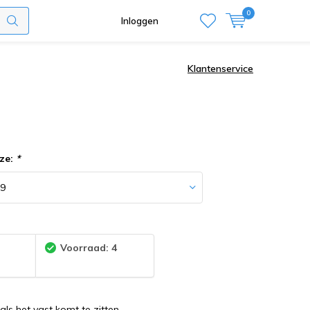
0
Inloggen
Klantenservice
ze:
*
:
Voorraad: 4
als het vast komt te zitten.