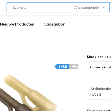
Alle categorieën
Nieuwe Producten
Cadeaubon
Maak een keu
SALE
-4%
Artikelcode
KLCSG
Stort het lood 