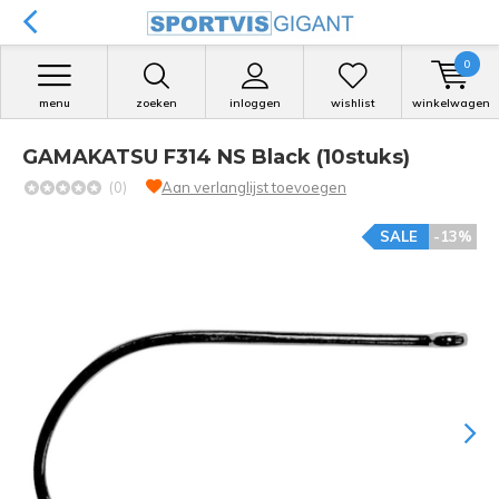
0
menu
zoeken
inloggen
wishlist
winkelwagen
GAMAKATSU F314 NS Black (10stuks)
(0)
Aan verlanglijst toevoegen
SALE
-13%