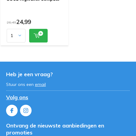
24,99
26,49
Heb je een vraag?
Stuur ons een
email
Volg ons
Ontvang de nieuwste aanbiedingen en
promoties