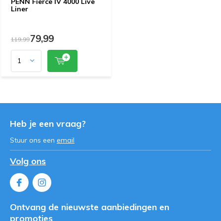
PENN Fierce IV 4000 Live
Liner
79,99
119,99
Heb je een vraag?
Stuur ons een
email
Volg ons
Ontvang de nieuwste aanbiedingen en
promoties