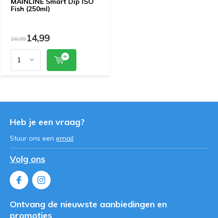
MAINLINE Smart Dip ISO
Fish (250ml)
14,99
16,99
Heb je een vraag?
Stuur ons een
email
Volg ons
Ontvang de nieuwste aanbiedingen en
promoties