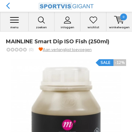
0
menu
zoeken
inloggen
wishlist
winkelwagen
MAINLINE Smart Dip ISO Fish (250ml)
(0)
Aan verlanglijst toevoegen
SALE
-12%