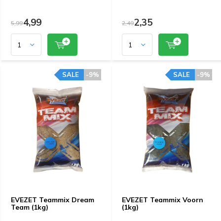
4,99
2,35
5,99
2,49
SALE
-9%
SALE
-9%
EVEZET Teammix Dream
EVEZET Teammix Voorn
Team (1kg)
(1kg)