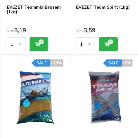
EVEZET Teammix Brasem
EVEZET Team Spirit (1kg)
(1kg)
3,19
3,59
3,49
3,99
SALE
-10%
SALE
-9%