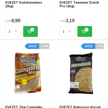
EVEZET Dutchmasters
EVEZET Teammix Dutch
(2kg)
Pro (1kg)
8,99
3,19
9,99
3,49
SALE
-14%
SALE
-7%
EVEZET The Complete
EVEZET Babycorn Korrel