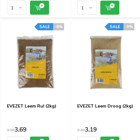
SALE
-8%
SALE
-9%
EVEZET Leem Rul (2kg)
EVEZET Leem Droog (2kg)
3,69
3,19
3,99
3,49