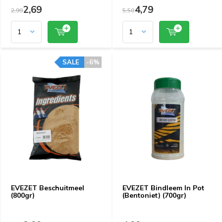
2,69
4,79
2,99
5,50
SALE
-6%
EVEZET Beschuitmeel
EVEZET Bindleem In Pot
(800gr)
(Bentoniet) (700gr)