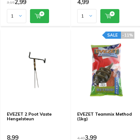
2,99
4,99
3,19
SALE
-11%
EVEZET 2 Poot Vaste
EVEZET Teammix Method
Hengelsteun
(1kg)
8,99
3,99
4,49