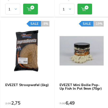
SALE
-8%
SALE
-19%
EVEZET Stroopwafel (1kg)
EVEZET Mini Boilie Pop-
Up Fish In Pot 9mm (70gr)
2,75
6,49
2,99
7,99