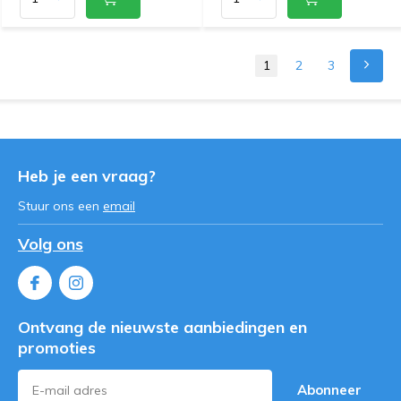
1
2
3
Heb je een vraag?
Stuur ons een
email
Volg ons
Ontvang de nieuwste aanbiedingen en
promoties
Abonneer