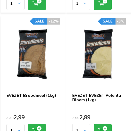
SALE
-12%
SALE
-3%
EVEZET Broodmeel (1kg)
EVEZET EVEZET Polenta
Bloem (1kg)
2,99
2,89
3,39
2,99