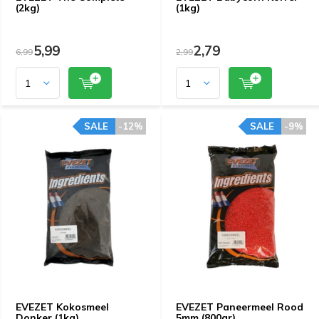
(2kg)
(1kg)
5,99
2,79
6,99
2,99
SALE
-12%
SALE
-9%
EVEZET Kokosmeel
EVEZET Paneermeel Rood
Donker (1kg)
5mm (800gr)