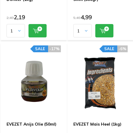
2,19
4,99
2,49
5,49
SALE
-17%
SALE
-6%
EVEZET Anijs Olie (50ml)
EVEZET Mais Heel (1kg)