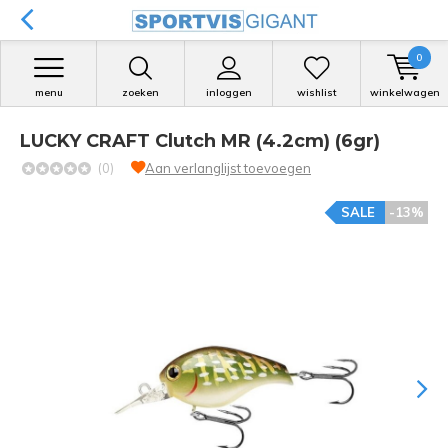
0
menu
zoeken
inloggen
wishlist
winkelwagen
LUCKY CRAFT Clutch MR (4.2cm) (6gr)
(0)
Aan verlanglijst toevoegen
SALE
-13%