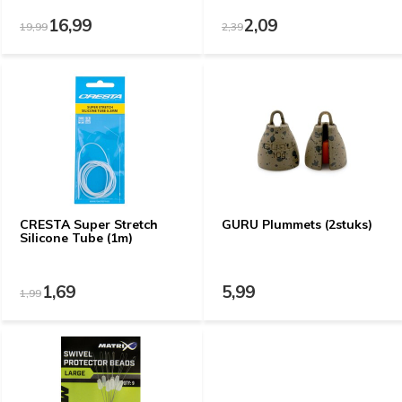
16,99
2,09
19,99
2,39
CRESTA Super Stretch
GURU Plummets (2stuks)
Silicone Tube (1m)
1,69
5,99
1,99