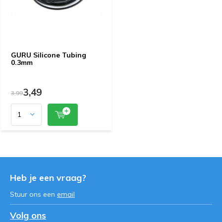
GURU Silicone Tubing
0.3mm
3,49
3,99
Heb je een vraag?
Stuur ons een
email
Volg ons