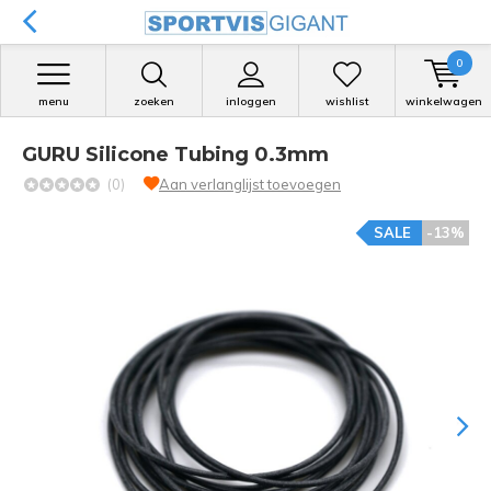
0
menu
zoeken
inloggen
wishlist
winkelwagen
GURU Silicone Tubing 0.3mm
(0)
Aan verlanglijst toevoegen
SALE
-13%