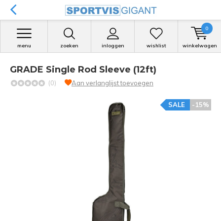
0
menu
zoeken
inloggen
wishlist
winkelwagen
GRADE Single Rod Sleeve (12ft)
(0)
Aan verlanglijst toevoegen
SALE
-15%