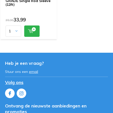
GRADE Single Rod Sleeve
(12ft)
33,99
39,99
Heb je een vraag?
Stuur ons een
email
Volg ons
Ontvang de nieuwste aanbiedingen en
promoties