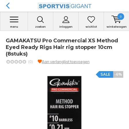
0
menu
zoeken
inloggen
wishlist
winkelwagen
GAMAKATSU Pro Commercial XS Method
Eyed Ready Rigs Hair rig stopper 10cm
(8stuks)
(0)
Aan verlanglijst toevoegen
SALE
-6%