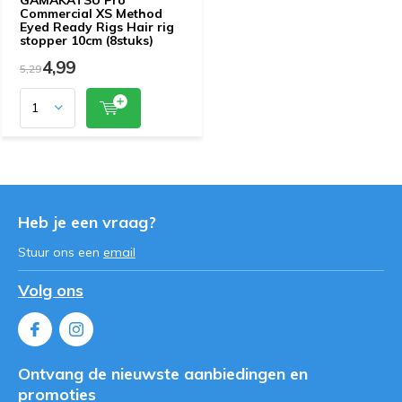
Commercial XS Method
Eyed Ready Rigs Hair rig
stopper 10cm (8stuks)
4,99
5,29
Heb je een vraag?
Stuur ons een
email
Volg ons
Ontvang de nieuwste aanbiedingen en
promoties