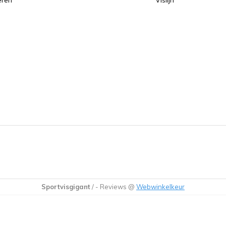
eren
Vislijn
Sportvisgigant
/
-
Reviews @
Webwinkelkeur