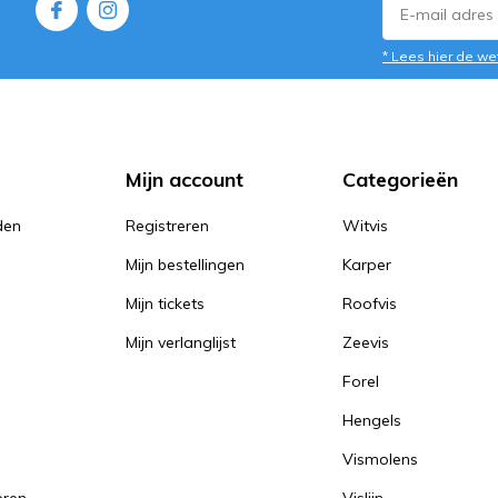
* Lees hier de we
Mijn account
Categorieën
den
Registreren
Witvis
Mijn bestellingen
Karper
Mijn tickets
Roofvis
Mijn verlanglijst
Zeevis
Forel
Hengels
Vismolens