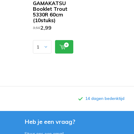
GAMAKATSU
Booklet Trout
5330R 60cm
(10stuks)
2,99
3,50
14 dagen bedenktijd
Heb je een vraag?
Stuur ons een
email