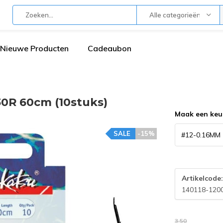
Alle categorieën
Nieuwe Producten
Cadeaubon
0R 60cm (10stuks)
Maak een keu
SALE
-15%
Artikelcode
140118-120
3,50