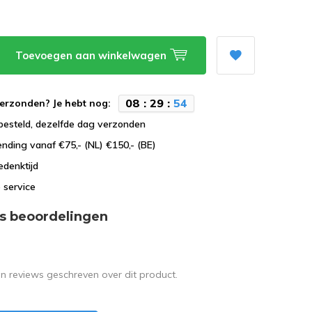
Toevoegen aan winkelwagen
0
8
:
2
9
:
5
4
erzonden? Je hebt nog:
besteld, dezelfde dag verzonden
ending vanaf €75,- (NL) €150,- (BE)
edenktijd
 service
s beoordelingen
en reviews geschreven over dit product.