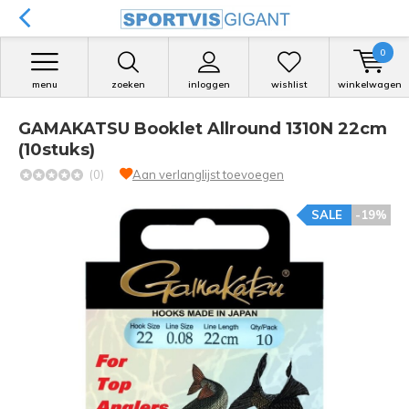
0
menu
zoeken
inloggen
wishlist
winkelwagen
GAMAKATSU Booklet Allround 1310N 22cm
(10stuks)
(0)
Aan verlanglijst toevoegen
SALE
-19%