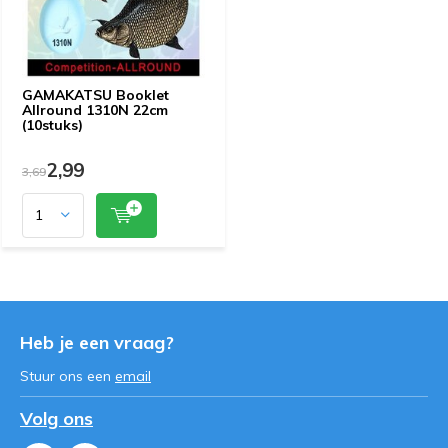
GAMAKATSU Booklet
Allround 1310N 22cm
(10stuks)
2,99
3,69
Heb je een vraag?
Stuur ons een
email
Volg ons