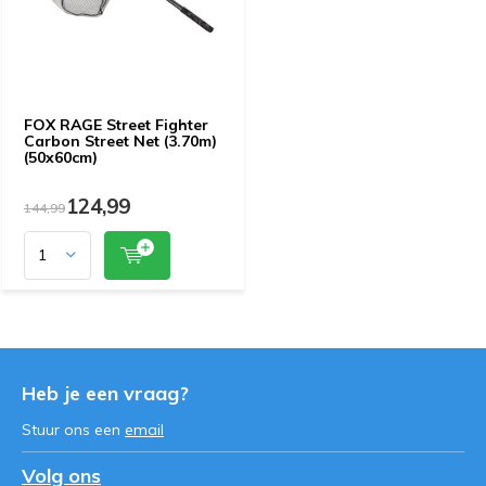
FOX RAGE Street Fighter
Carbon Street Net (3.70m)
(50x60cm)
124,99
144,99
Heb je een vraag?
Stuur ons een
email
Volg ons