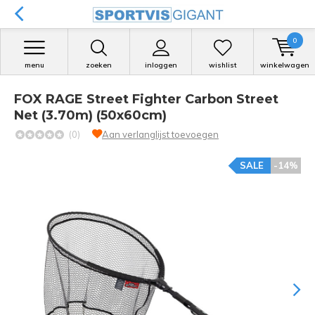
0
menu
zoeken
inloggen
wishlist
winkelwagen
FOX RAGE Street Fighter Carbon Street
Net (3.70m) (50x60cm)
(0)
Aan verlanglijst toevoegen
SALE
-14%