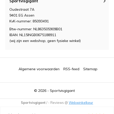
Sportvisgigant
Oudestraat 7A
9401 EG Assen
KvK-nummer: 85093491
Btw-nummer: NL863505909B01
IBAN: NL15INGB0675188911
(wij zijn een webshop, geen fysieke winkel)
Algemene voorwaarden
RSS-feed
Sitemap
© 2026 -
Sportvisgigant
Sportvisgigant
/
-
Reviews @
Webwinkelkeur