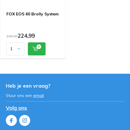
FOX EOS 60 Brolly System
224,99
249,99
Heb je een vraag?
Stuur ons een
email
Volg ons