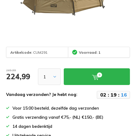
Artikelcode:
CUM291
Voorraad: 1
249,99
224,99
0
2
:
1
9
:
1
6
Vandaag verzonden? Je hebt nog:
Voor 15:00 besteld, dezelfde dag verzonden
Gratis verzending vanaf €75,- (NL) €150,- (BE)
14 dagen bedenktijd
Uitstekende service