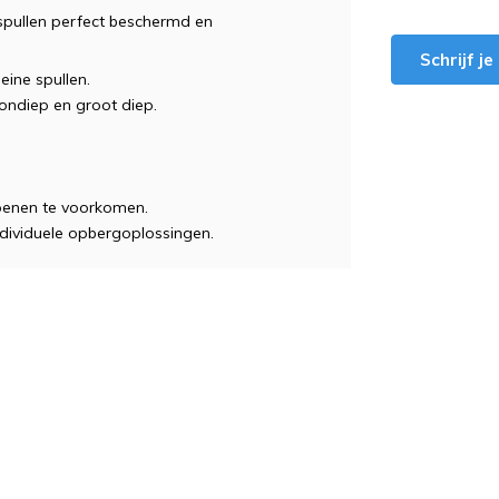
spullen perfect beschermd en
Schrijf j
eine spullen.
 ondiep en groot diep.
openen te voorkomen.
individuele opbergoplossingen.