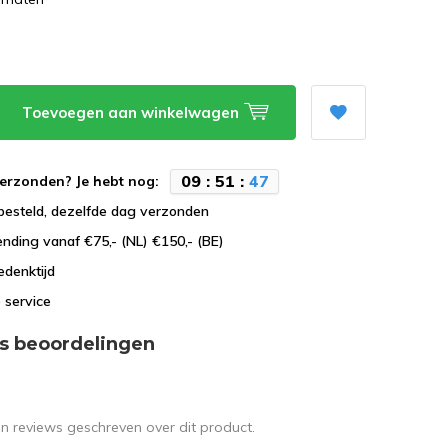
Toevoegen aan winkelwagen
0
9
:
5
1
:
4
7
erzonden? Je hebt nog:
besteld, dezelfde dag verzonden
ending vanaf €75,- (NL) €150,- (BE)
edenktijd
 service
s beoordelingen
en reviews geschreven over dit product.