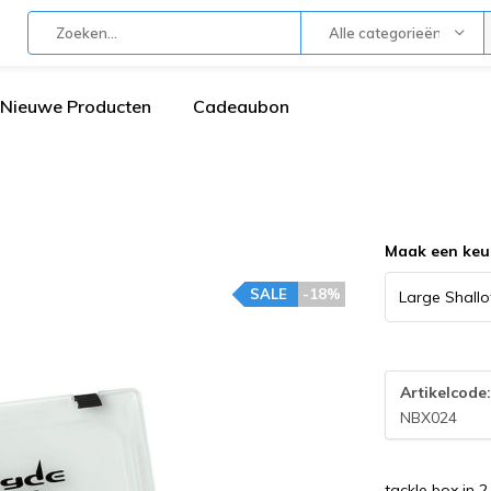
Alle categorieën
Nieuwe Producten
Cadeaubon
Maak een keu
SALE
-18%
Artikelcode
NBX024
tackle box in 