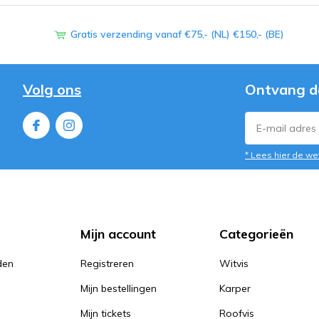
Gratis verzending vanaf €75,- (NL) €150,- (BE)
Volg ons
Ontvang d
* Lees hier de we
Mijn account
Categorieën
den
Registreren
Witvis
Mijn bestellingen
Karper
Mijn tickets
Roofvis