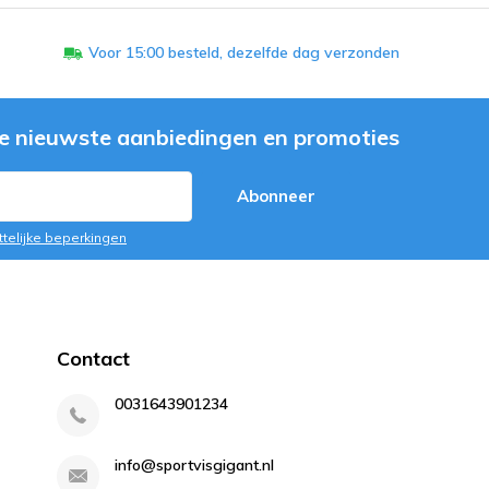
Voor 15:00 besteld, dezelfde dag verzonden
e nieuwste aanbiedingen en promoties
Abonneer
ttelijke beperkingen
Contact
0031643901234
info@sportvisgigant.nl