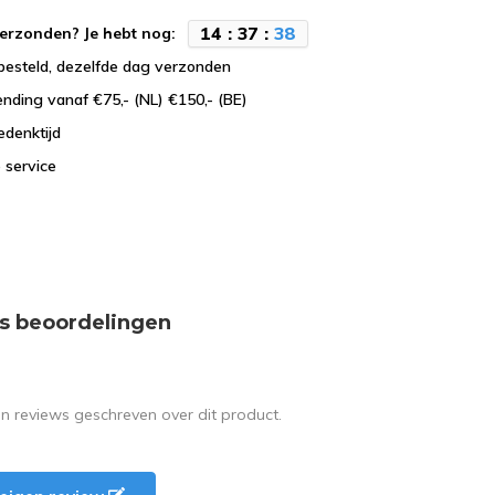
1
4
:
3
7
:
3
7
erzonden? Je hebt nog:
besteld, dezelfde dag verzonden
ending vanaf €75,- (NL) €150,- (BE)
edenktijd
 service
s beoordelingen
en reviews geschreven over dit product.