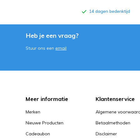
14 dagen bedenktijd
Heb je een vraag?
Stuur ons een
email
Meer informatie
Klantenservice
Merken
Algemene voorwaar
Nieuwe Producten
Betaalmethoden
Cadeaubon
Disclaimer