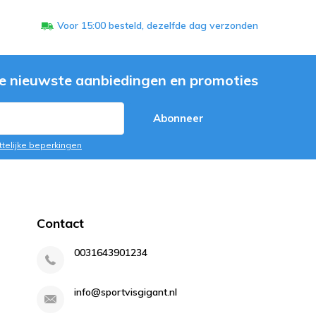
Voor 15:00 besteld, dezelfde dag verzonden
e nieuwste aanbiedingen en promoties
Abonneer
ttelijke beperkingen
Contact
0031643901234
info@sportvisgigant.nl