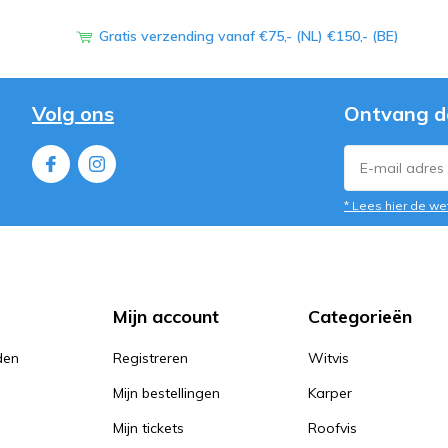
Gratis verzending vanaf €75,- (NL) €150,- (BE)
Volg ons
Ontvang d
* Lees hier de we
Mijn account
Categorieën
den
Registreren
Witvis
Mijn bestellingen
Karper
Mijn tickets
Roofvis