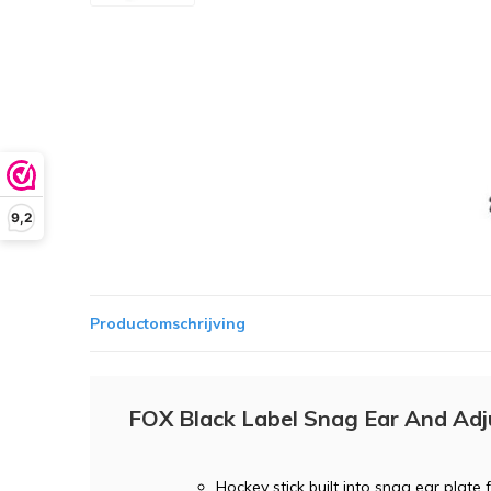
9,2
Productomschrijving
FOX Black Label Snag Ear And Adj
Hockey stick built into snag ear plate