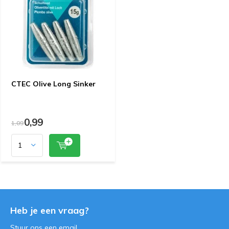
CTEC Olive Long Sinker
0,99
1,09
Heb je een vraag?
Stuur ons een
email