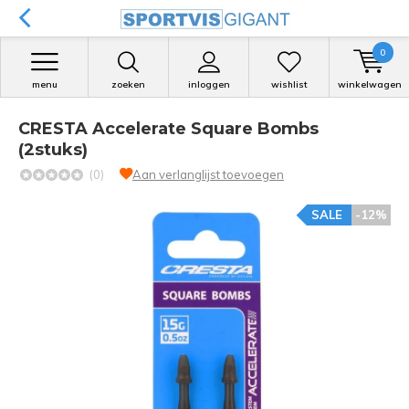
0
menu
zoeken
inloggen
wishlist
winkelwagen
CRESTA Accelerate Square Bombs
(2stuks)
(0)
Aan verlanglijst toevoegen
SALE
-12%