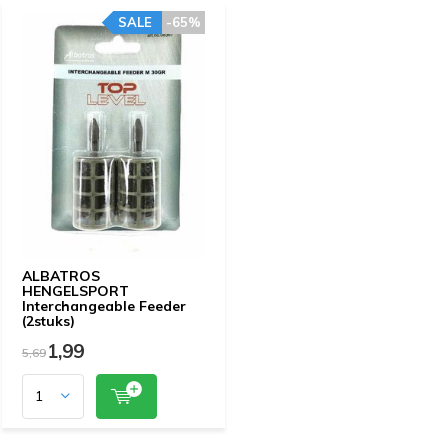
SALE
-65%
ALBATROS
HENGELSPORT
Interchangeable Feeder
(2stuks)
1,99
5,69