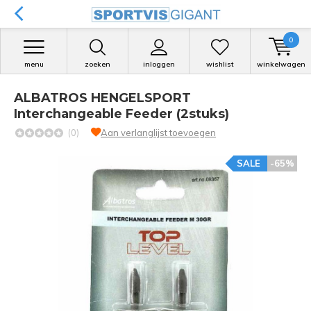
0
menu
zoeken
inloggen
wishlist
winkelwagen
ALBATROS HENGELSPORT
Interchangeable Feeder (2stuks)
(0)
Aan verlanglijst toevoegen
SALE
-65%