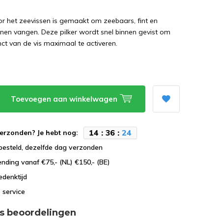
or het zeevissen is gemaakt om zeebaars, fint en
nen vangen. Deze pilker wordt snel binnen gevist om
inct van de vis maximaal te activeren.
Toevoegen aan winkelwagen
1
4
:
3
6
:
2
3
erzonden? Je hebt nog:
besteld, dezelfde dag verzonden
ending vanaf €75,- (NL) €150,- (BE)
edenktijd
 service
s beoordelingen