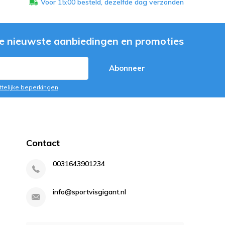
Voor 15:00 besteld, dezelfde dag verzonden
e nieuwste aanbiedingen en promoties
Abonneer
ttelijke beperkingen
Contact
0031643901234
info@sportvisgigant.nl