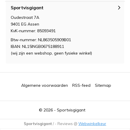
Sportvisgigant
Oudestraat 7A
9401 EG Assen
KvK-nummer: 85093491
Btw-nummer: NL863505909B01
IBAN: NL15INGB0675188911
(wij zijn een webshop, geen fysieke winkel)
Algemene voorwaarden
RSS-feed
Sitemap
© 2026 -
Sportvisgigant
Sportvisgigant
/
-
Reviews @
Webwinkelkeur