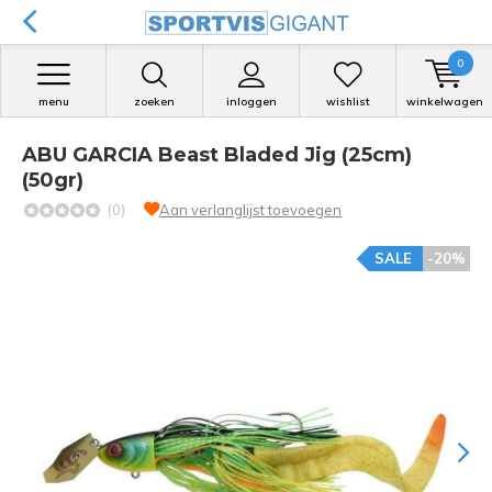
0
menu
zoeken
inloggen
wishlist
winkelwagen
ABU GARCIA Beast Bladed Jig (25cm)
(50gr)
(0)
Aan verlanglijst toevoegen
SALE
-20%