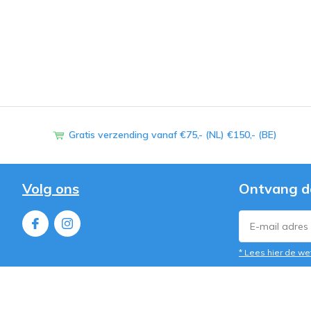
Gratis verzending vanaf €75,- (NL) €150,- (BE)
Volg ons
Ontvang d
* Lees hier de we