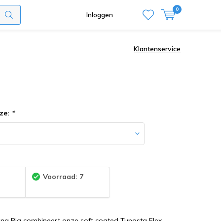
0
Inloggen
Klantenservice
ze:
*
:
Voorraad: 7
ing Rig combineert onze soft coated Tungsta Flex