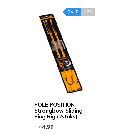
SALE
-17%
POLE POSITION
Strongbow Sliding
Ring Rig (2stuks)
4,99
5,99