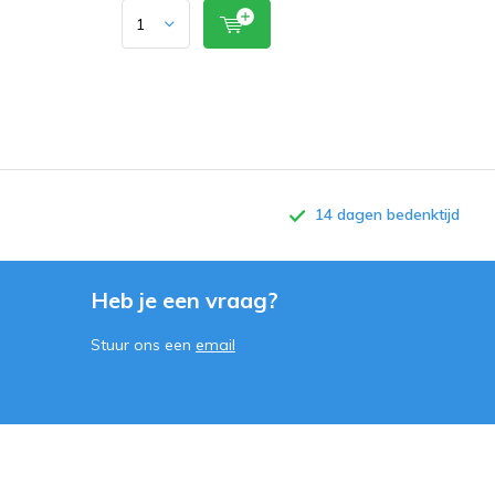
14 dagen bedenktijd
Heb je een vraag?
Stuur ons een
email