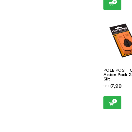
POLE POSITI
Action Pack G
Silt
7,99
9,99