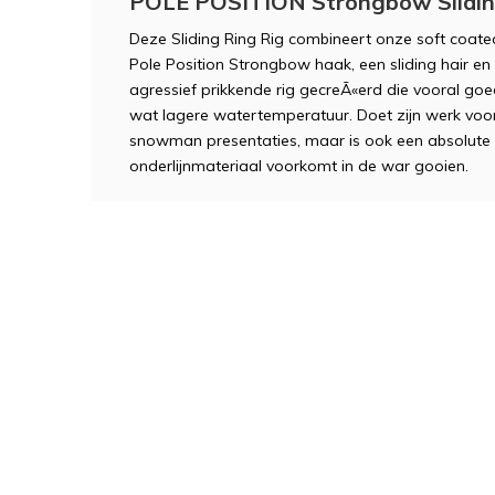
POLE POSITION Strongbow Sliding
Deze Sliding Ring Rig combineert onze soft coate
Pole Position Strongbow haak, een sliding hair en
agressief prikkende rig gecreÃ«erd die vooral goe
wat lagere watertemperatuur. Doet zijn werk vo
snowman presentaties, maar is ook een absolute 
onderlijnmateriaal voorkomt in de war gooien.