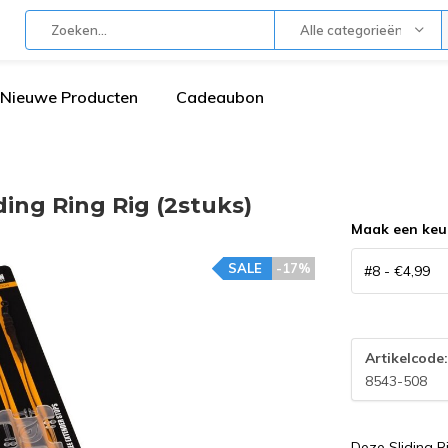
Alle categorieën
Nieuwe Producten
Cadeaubon
ng Ring Rig (2stuks)
Maak een keu
SALE
-17%
Artikelcode
8543-508
Deze Sliding R