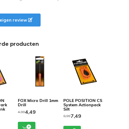
e eigen review
rde producten
ON
FOX Micro Drill 1mm
POLE POSITION CS
Dark
Drill
System Actionpack
ink
Silt
4,49
4,99
7,49
8,99