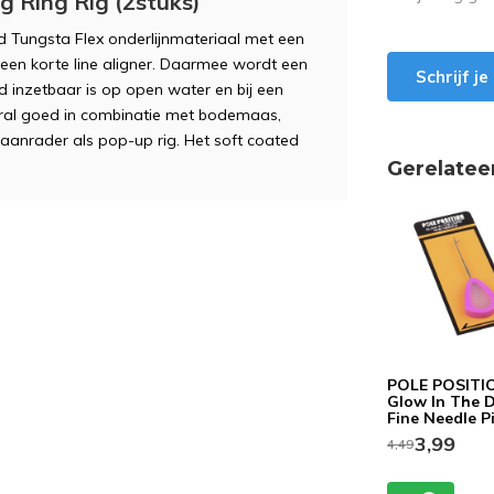
 Ring Rig (2stuks)
d Tungsta Flex onderlijnmateriaal met een
 een korte line aligner. Daarmee wordt een
Schrijf j
d inzetbaar is op open water en bij een
oral goed in combinatie met bodemaas,
aanrader als pop-up rig. Het soft coated
Gerelatee
POLE POSITI
Glow In The 
Fine Needle P
3,99
4,49