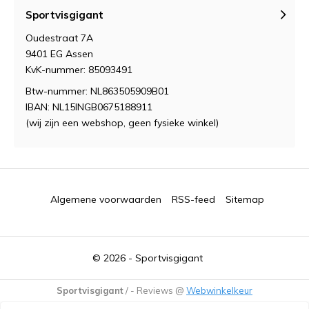
Sportvisgigant
Oudestraat 7A
9401 EG Assen
KvK-nummer: 85093491
Btw-nummer: NL863505909B01
IBAN: NL15INGB0675188911
(wij zijn een webshop, geen fysieke winkel)
Algemene voorwaarden
RSS-feed
Sitemap
© 2026 -
Sportvisgigant
Sportvisgigant
/
-
Reviews @
Webwinkelkeur