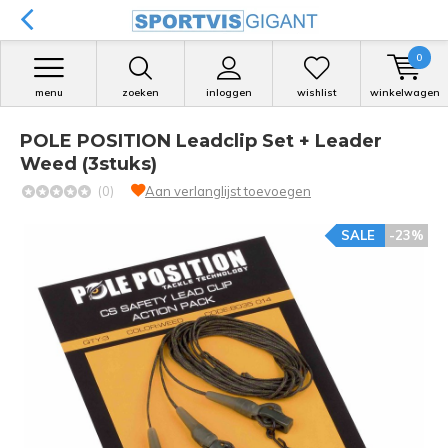
0
menu
zoeken
inloggen
wishlist
winkelwagen
POLE POSITION Leadclip Set + Leader
Weed (3stuks)
(0)
Aan verlanglijst toevoegen
SALE
-23%