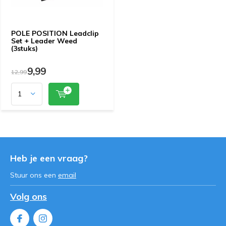
POLE POSITION Leadclip
Set + Leader Weed
(3stuks)
9,99
12,99
Heb je een vraag?
Stuur ons een
email
Volg ons