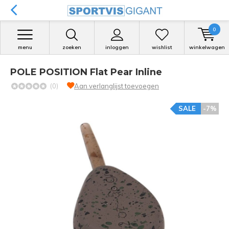
0
menu
zoeken
inloggen
wishlist
winkelwagen
POLE POSITION Flat Pear Inline
(0)
Aan verlanglijst toevoegen
SALE
-7%