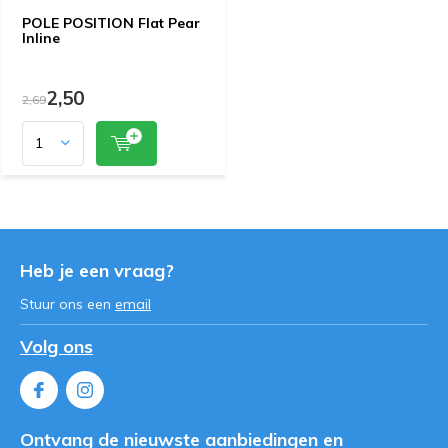
POLE POSITION Flat Pear
Inline
2,50
2,69
Heb je een vraag?
Stuur ons een
email
Volg ons
Ontvang de nieuwste aanbiedingen en