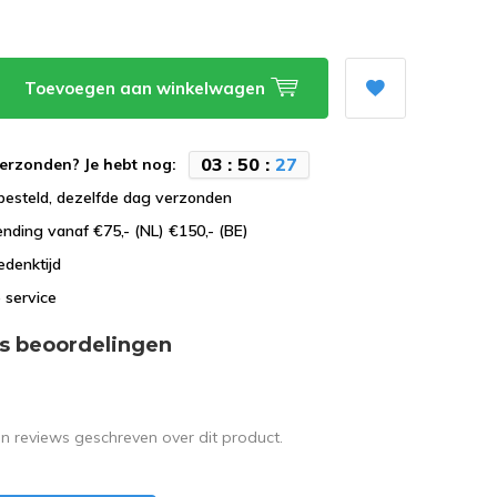
Toevoegen aan winkelwagen
0
3
:
5
0
:
2
7
erzonden? Je hebt nog:
besteld, dezelfde dag verzonden
ending vanaf €75,- (NL) €150,- (BE)
edenktijd
 service
s beoordelingen
en reviews geschreven over dit product.