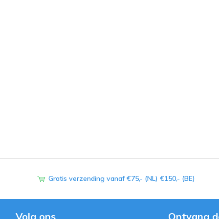
Gratis verzending vanaf €75,- (NL) €150,- (BE)
Volg ons
Ontvang d