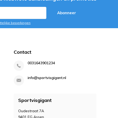
Abonneer
ttelijke beperkingen
Contact
0031643901234
info@sportvisgigant.nl
Sportvisgigant
Oudestraat 7A
9401 EG Assen