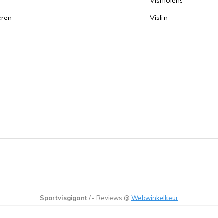
Vismolens
eren
Vislijn
Sportvisgigant
/
-
Reviews @
Webwinkelkeur