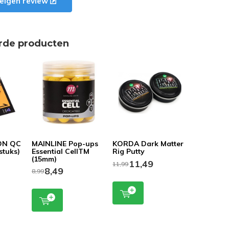
e eigen review
rde producten
ON QC
MAINLINE Pop-ups
KORDA Dark Matter
stuks)
Essential CellTM
Rig Putty
(15mm)
11,49
11,99
8,49
8,99