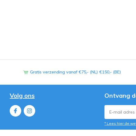
Gratis verzending vanaf €75,- (NL) €150,- (BE)
Volg ons
Ontvang d
* Lees hier de we