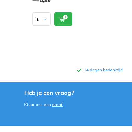
5,99
6,99
14 dagen bedenktijd
Heb je een vraag?
Stuur ons een
email