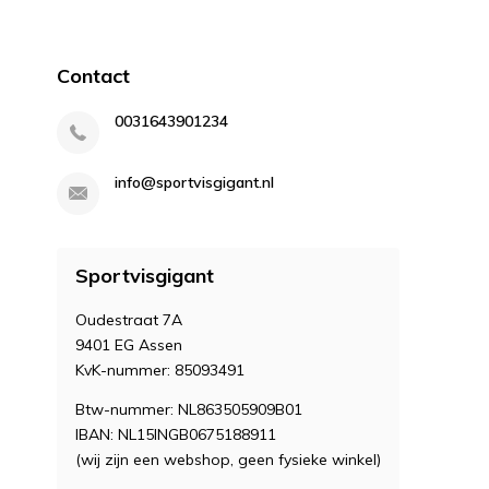
Contact
0031643901234
info@sportvisgigant.nl
Sportvisgigant
Oudestraat 7A
9401 EG Assen
KvK-nummer: 85093491
Btw-nummer: NL863505909B01
IBAN: NL15INGB0675188911
(wij zijn een webshop, geen fysieke winkel)