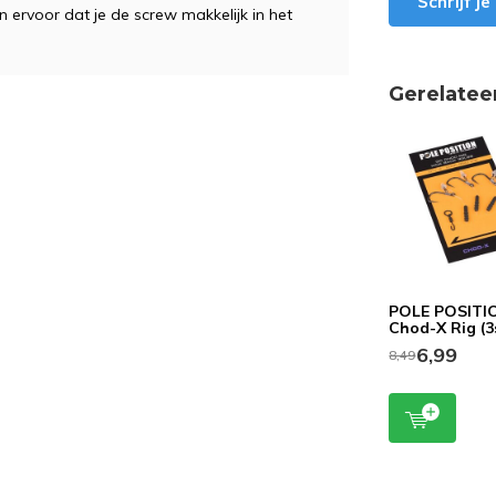
Schrijf j
ervoor dat je de screw makkelijk in het
Gerelatee
POLE POSITI
Chod-X Rig (3
6,99
8,49