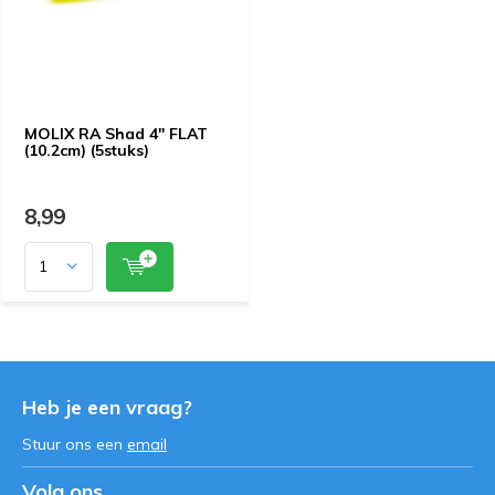
MOLIX RA Shad 4" FLAT
(10.2cm) (5stuks)
8,99
Heb je een vraag?
Stuur ons een
email
Volg ons