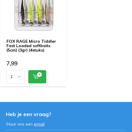
FOX RAGE Micro Tiddler
Fast Loaded softbaits
(5cm) (3gr) (4stuks)
7,99
Heb je een vraag?
Stuur ons een
email