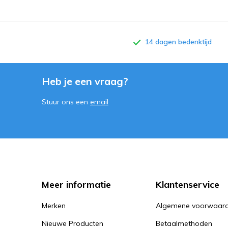
14 dagen bedenktijd
Heb je een vraag?
Stuur ons een
email
Meer informatie
Klantenservice
Merken
Algemene voorwaar
Nieuwe Producten
Betaalmethoden