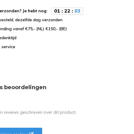
0
1
:
2
2
:
0
2
erzonden? Je hebt nog:
besteld, dezelfde dag verzonden
ending vanaf €75,- (NL) €150,- (BE)
edenktijd
 service
s beoordelingen
en reviews geschreven over dit product.