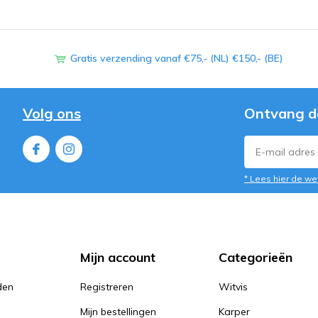
Gratis verzending vanaf €75,- (NL) €150,- (BE)
Volg ons
Ontvang d
* Lees hier de we
Mijn account
Categorieën
den
Registreren
Witvis
Mijn bestellingen
Karper