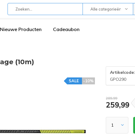
Alle categorieën
Nieuwe Producten
Cadeaubon
age (10m)
Artikelcode
GPO290
SALE
-10%
289,99
259,99