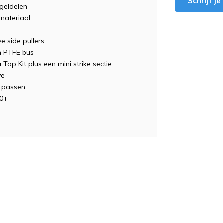
Schrijf j
geldelen
materiaal
ve side pullers
m PTFE bus
 Top Kit plus een mini strike sectie
ve
s passen
20+