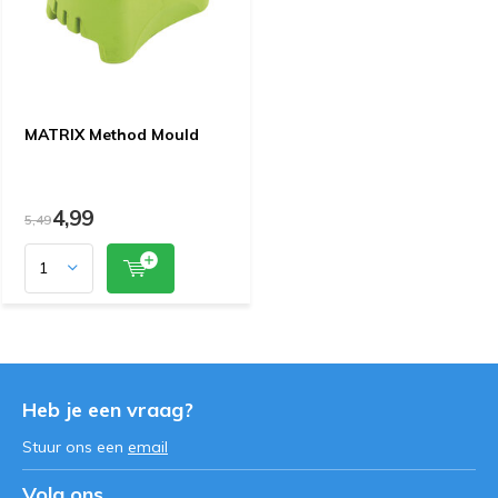
MATRIX Method Mould
4,99
5,49
Heb je een vraag?
Stuur ons een
email
Volg ons