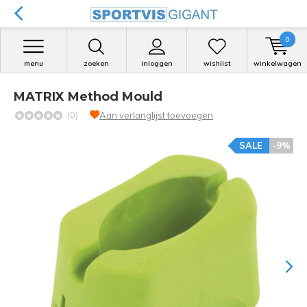
0
menu
zoeken
inloggen
wishlist
winkelwagen
MATRIX Method Mould
(0)
Aan verlanglijst toevoegen
SALE
-9%