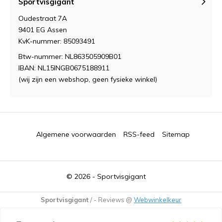
Sportvisgigant
Oudestraat 7A
9401 EG Assen
KvK-nummer: 85093491
Btw-nummer: NL863505909B01
IBAN: NL15INGB0675188911
(wij zijn een webshop, geen fysieke winkel)
Algemene voorwaarden
RSS-feed
Sitemap
© 2026 -
Sportvisgigant
Sportvisgigant
/
-
Reviews @
Webwinkelkeur