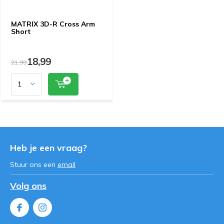
MATRIX 3D-R Cross Arm
Short
18,99
21,99
Heb je een vraag?
Stuur ons een
email
Volg ons