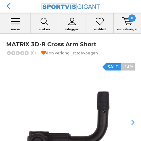
0
menu
zoeken
inloggen
wishlist
winkelwagen
MATRIX 3D-R Cross Arm Short
(0)
Aan verlanglijst toevoegen
SALE
-14%