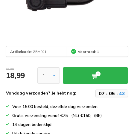
Artikelcode:
GBA021
Voorraad: 1
21,99
18,99
0
7
:
0
5
:
4
2
Vandaag verzonden? Je hebt nog:
Voor 15:00 besteld, dezelfde dag verzonden
Gratis verzending vanaf €75,- (NL) €150,- (BE)
14 dagen bedenktijd
Uitstekende service