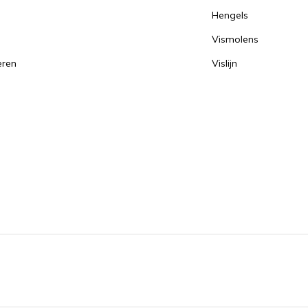
Hengels
Vismolens
eren
Vislijn