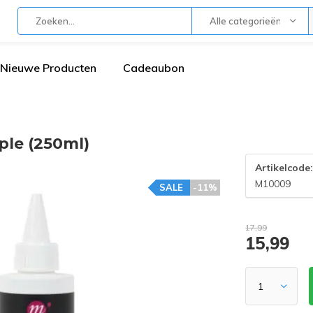
Alle categorieën
Nieuwe Producten
Cadeaubon
ple (250ml)
Artikelcode
M10009
SALE
-11%
17,99
15,99