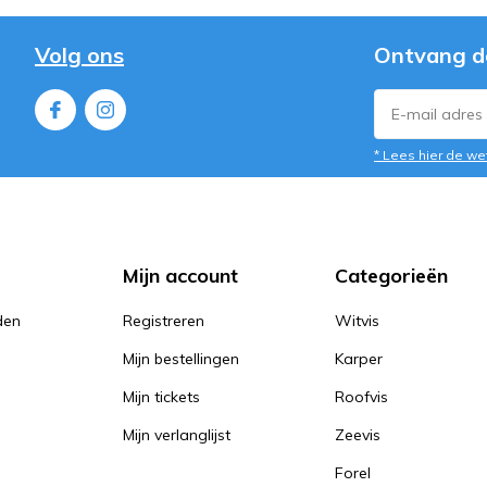
Volg ons
Ontvang d
* Lees hier de we
Mijn account
Categorieën
den
Registreren
Witvis
Mijn bestellingen
Karper
Mijn tickets
Roofvis
Mijn verlanglijst
Zeevis
Forel