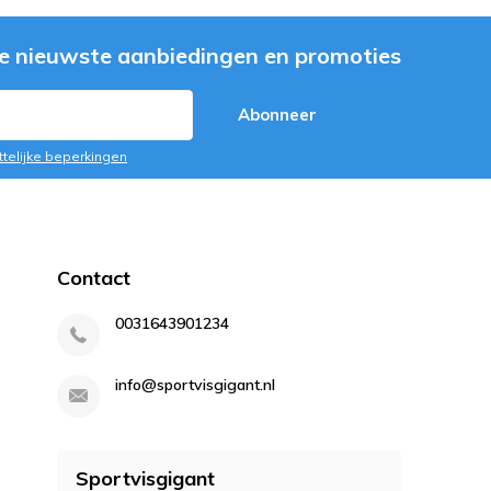
e nieuwste aanbiedingen en promoties
Abonneer
ttelijke beperkingen
Contact
0031643901234
info@sportvisgigant.nl
Sportvisgigant